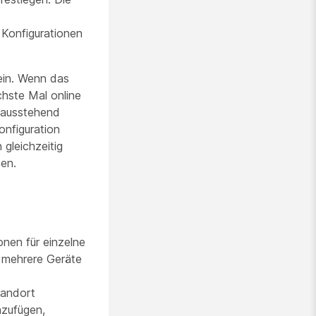
 Konfigurationen
ein. Wenn das
chste Mal online
s ausstehend
onfiguration
gleichzeitig
den.
onen für einzelne
 mehrere Geräte
tandort
nzufügen,