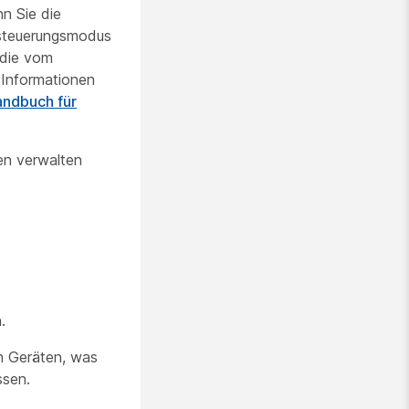
n Sie die
ssteuerungsmodus
 die vom
 Informationen
andbuch für
nen verwalten
.
n Geräten, was
ssen.