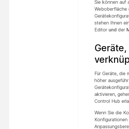
Sie können auf a
Weboberfläche d
Gerätekonfigura
stehen Ihnen ein
Editor
und
der
M
Geräte,
verknüp
Für Geräte, die
höher ausgeführ
Gerätekonfigura
aktivieren, geh
Control Hub erl
Wenn Sie die Ko
Konfigurationen 
Anpassungsbereit