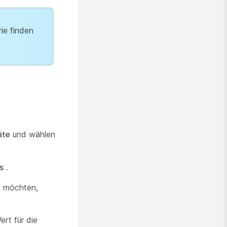
ie finden
äte
und wählen
s
.
n möchten,
rt für die