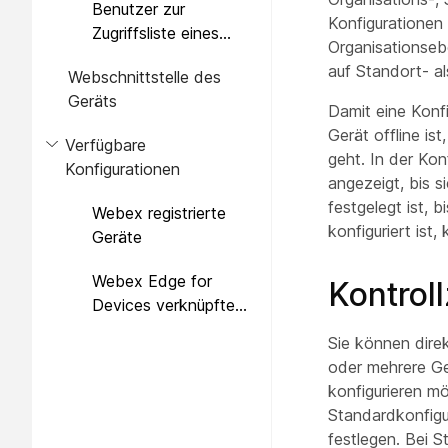
Benutzer zur
Konfigurationen
Zugriffsliste eines
Organisationseb
Geräts hinzufügen
auf Standort- a
Webschnittstelle des
Geräts
Damit eine Konf
Gerät offline i
Verfügbare
geht. In der Kon
Konfigurationen
angezeigt, bis s
festgelegt ist, 
Webex registrierte
konfiguriert ist
Geräte
Webex Edge for
Kontrol
Devices verknüpfte
Geräte
Sie können direk
oder mehrere Ge
konfigurieren m
Standardkonfigu
festlegen. Bei S