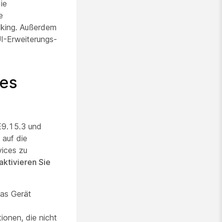
ie
e
cking. Außerdem
UI-Erweiterungs-
ces
E9.15.3 und
 auf die
vices zu
aktivieren Sie
das Gerät
ionen, die nicht