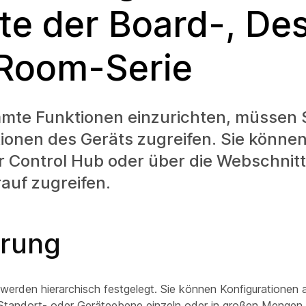
te der Board-, De
Room-Serie
mte Funktionen einzurichten, müssen S
tionen des Geräts zugreifen. Sie könne
r Control Hub oder über die Webschnitt
auf zugreifen.
hrung
werden hierarchisch festgelegt. Sie können Konfigurationen 
 Standort- oder Geräteebene einzeln oder in großen Mengen 