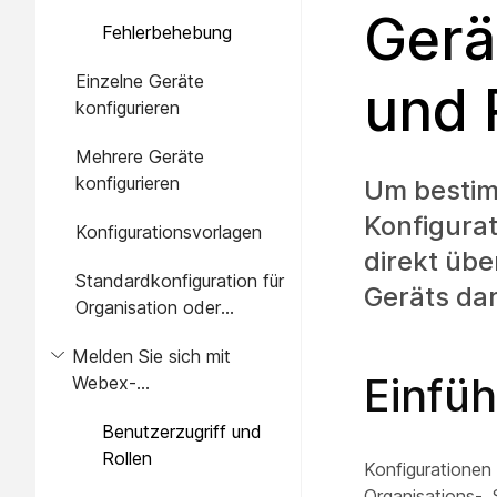
Gerä
Fehlerbehebung
Einzelne Geräte
und 
konfigurieren
Mehrere Geräte
konfigurieren
Um bestim
Konfigura
Konfigurationsvorlagen
direkt übe
Standardkonfiguration für
Geräts dar
Organisation oder
Standort
Melden Sie sich mit
Einfü
Webex-
Anmeldeinformationen an
Benutzerzugriff und
der Geräte-
Rollen
Webschnittstelle an.
Konfigurationen 
Organisations-,