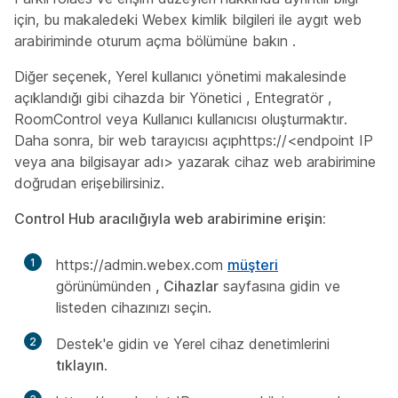
için, bu makaledeki Webex kimlik bilgileri ile aygıt web
arabiriminde oturum açma bölümüne bakın
.
Diğer seçenek, Yerel kullanıcı yönetimi makalesinde
açıklandığı gibi cihazda bir
Yönetici
, Entegratör
,
RoomControl
veya
Kullanıcı kullanıcısı oluşturmaktır.
Daha sonra, bir web tarayıcısı açıphttps://<endpoint IP
veya ana bilgisayar adı>
yazarak
cihaz web arabirimine
doğrudan erişebilirsiniz.
Control Hub aracılığıyla web arabirimine erişin:
1
https:/​/​admin.webex.com
müşteri
görünümünden
, Cihazlar
sayfasına gidin ve
listeden cihazınızı seçin.
2
Destek'e
gidin ve Yerel cihaz denetimlerini
tıklayın
.