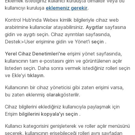
Eklemek istediğiniz kullanıcı kuruluşta olmalıdır veya bu
kullanıcıyı kuruluşa
eklemeniz gerekir
.
Kontrol Hub'ında Webex kimlik bilgileriyle cihaz web
arabirimine kullanıcılar atayabilirsiniz.
Aygıtlar
sayfasına
gidin ve aygıtı seçin. Cihaz ayrıntıları sayfasında,
Destek>User erişimine
gidin ve Yönet'i
seçin
.
Yerel Cihaz Denetimleri'ne
erişimi yönet sayfasında,
kullanıcının tam e-postasını girin ve görüntülenen açılır
listeden seçin. Daha sonra vermek istediğiniz rolleri seçin
ve Ekle'yi
tıklayın
.
Kullanıcının bir cihaz yöneticisi gibi zaten erişimi varsa,
bu zaten eklenmiş
olarak
gösterilir.
Cihaz bilgilerini eklediğiniz kullanıcıyla paylaşmak için
Erişim
bilgilerini kopyala'yı seçin
.
Kullanıcı kategorisini genişleterek ve roller açılır menüsünü
seçerek, kullanıcının erişebileceği rolleri aynı sayfadan