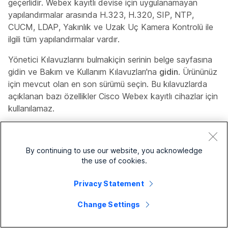
geçerlidir. Webex kayıtlı devise için uygulanamayan
yapılandırmalar arasında H.323, H.320, SIP, NTP,
CUCM, LDAP, Yakınlık ve Uzak Uç Kamera Kontrolü ile
ilgili tüm yapılandırmalar vardır.
Yönetici Kılavuzlarını
bulmak
için serinin belge sayfasına
gidin ve Bakım ve Kullanım Kılavuzları'na
gidin
. Ürününüz
için mevcut olan en son sürümü seçin. Bu kılavuzlarda
açıklanan bazı özellikler Cisco Webex kayıtlı cihazlar için
kullanılamaz.
Board Serisi
https://www.cisco.com/go/board-
docs
By continuing to use our website, you acknowledge
Masa Serisi:
https://www.cisco.com/go/desk-
the use of cookies.
docs
Privacy Statement
Oda serisi:
https://www.cisco.com/go/roomkit-
Change Settings
docs
Tek tek yapılandırmalar hakkında daha fazla bilgi