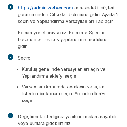
1
https://admin.webex.com
adresindeki müşteri
görünümünden
Cihazlar
bölümüne gidin. Ayarlar'ı
seçin
ve Yapılandırma Varsayılanları
Tab açın.
Konum yöneticisiyseniz, Konum
>
Specific
Location
>
Devices yapılandırma modülüne
gidin.
2
Seçin:
Kuruluş genelinde varsayılanları
açın ve
Yapılandırma
ekle'yi seçin
.
Varsayılanı konumda
ayarlayın ve açılan
listeden bir konum seçin. Ardından İleri'yi
seçin
.
3
Değiştirmek istediğiniz yapılandırmaları arayabilir
veya bunlara gidebilirsiniz.