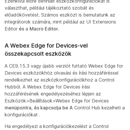
Ezenkívül előre definiált eszközkonfigurációkat is
választhat, például tájékoztató szobát és
előadókövetést. Számos eszközt is bemutatunk az
integrátorok számára, mint például az UI Extensions
Editor
és
a
Macro Editor
.
A Webex Edge for Devices-vel
összekapcsolt eszközök
A CE9.15.3 vagy újabb verziót futtató Webex Edge for
Devices eszközökhöz olvasási és írási hozzáféréssel
rendelkezhet az eszközkonfigurációkhoz a Control
Hubból. A Webex Edge for Devices írási
hozzáférésének engedélyezéséhez lépjen az
Eszközök>Beállítások>Webex Edge for Devices
menüpontra, és kapcsolja be A
Control Hub kezelheti a
konfigurációkat
.
Ha engedélyezi a konfigurációkezelést a Control