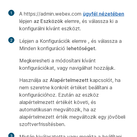
1
A https://admin.webex.com
ügyfél nézetében
lépjen
az Eszközök
elemre, és válassza ki a
konfigurálni kívánt eszközt.
2
Lépjen a Konfigurációk elemre
,
és válassza a
Minden konfiguráció
lehetőséget
.
Megkeresheti a módosítani kívánt
konfigurációkat, vagy navigálhat hozzájuk.
Használja az
Alapértelmezett
kapcsolót, ha
nem szeretne konkrét értéket beállítani a
konfigurációhoz. Ezután az eszköz
alapértelmezett értékét követi, és
automatikusan megváltozik, ha az
alapértelmezett érték megváltozik egy jövőbeli
szoftverfrissítésben.
3
Miután kiválasztotta vagy megírta a beállítani