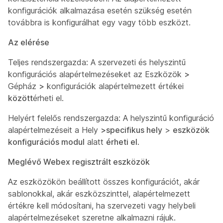
konfigurációk alkalmazása esetén szükség esetén
továbbra is konfigurálhat egy vagy több eszközt.
Az elérése
Teljes rendszergazda: A szervezeti és helyszintű
konfigurációs alapértelmezéseket az Eszközök
>
Gépház
>
konfigurációk alapértelmezett értékei
között
érheti el.
Helyért felelős rendszergazda: A helyszintű konfiguráció
alapértelmezéseit a Hely
>specifikus hely
>
eszközök
konfigurációs modul
alatt
érheti el
.
Meglévő Webex regisztrált eszközök
Az eszközökön beállított összes konfigurációt, akár
sablonokkal, akár eszközszinttel, alapértelmezett
értékre kell módosítani, ha szervezeti vagy helybeli
alapértelmezéseket szeretne alkalmazni rájuk.