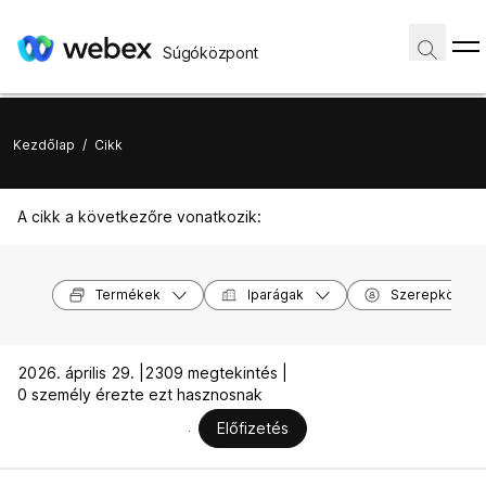
Súgóközpont
Kezdőlap
/
Cikk
A cikk a következőre vonatkozik:
Termékek
Iparágak
Szerepkörök
2026. április 29. |
2309 megtekintés |
0 személy érezte ezt hasznosnak
Előfizetés