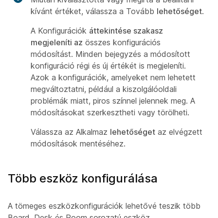
kívánt értéket, válassza a Tovább
lehetőséget
.
A Konfigurációk
áttekintése szakasz
megjeleníti az
összes konfigurációs
módosítást. Minden bejegyzés a módosított
konfiguráció régi és új értékét is megjeleníti.
Azok a konfigurációk, amelyeket nem lehetett
megváltoztatni, például a kiszolgálóoldali
problémák miatt, piros színnel jelennek meg. A
módosításokat szerkesztheti vagy törölheti.
Válassza az Alkalmaz
lehetőséget
az elvégzett
módosítások mentéséhez.
Több eszköz konfigurálása
A tömeges eszközkonfigurációk lehetővé teszik több
Board, Desk és Room sorozatú eszköz