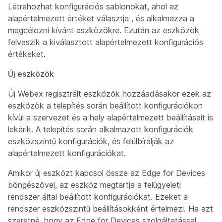
Létrehozhat konfigurációs sablonokat, ahol az
alapértelmezett
értéket választja
, és alkalmazza a
megcélozni kívánt eszközökre. Ezután az eszközök
felveszik a kiválasztott alapértelmezett konfigurációs
értékeket.
Új eszközök
Új Webex regisztrált eszközök hozzáadásakor ezek az
eszközök a telepítés során beállított konfigurációkon
kívül a szervezet és a hely alapértelmezett beállításait is
lekérik. A telepítés során alkalmazott konfigurációk
eszközszintű konfigurációk, és felülbírálják az
alapértelmezett konfigurációkat.
Amikor új eszközt kapcsol össze az Edge for Devices
böngészővel, az eszköz megtartja a felügyeleti
rendszer által beállított konfigurációkat. Ezeket a
rendszer eszközszintű beállításokként értelmezi. Ha azt
szeretné, hogy az Edge for Devices szolgáltatással