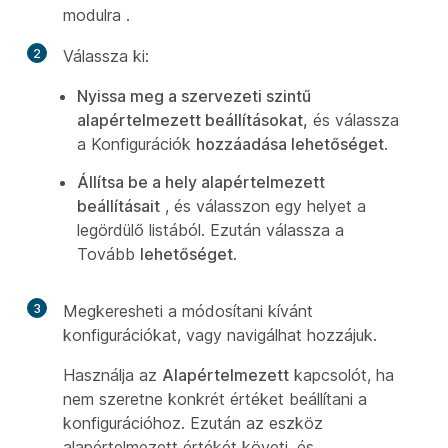
modulra
.
2
Válassza ki:
Nyissa meg a szervezeti szintű
alapértelmezett beállításokat,
és válassza
a Konfigurációk
hozzáadása lehetőséget
.
Állítsa be a hely alapértelmezett
beállításait
, és válasszon egy helyet a
legördülő listából. Ezután válassza a
Tovább
lehetőséget
.
3
Megkeresheti a módosítani kívánt
konfigurációkat, vagy navigálhat hozzájuk.
Használja az
Alapértelmezett
kapcsolót, ha
nem szeretne konkrét értéket beállítani a
konfigurációhoz. Ezután az eszköz
alapértelmezett értékét követi, és