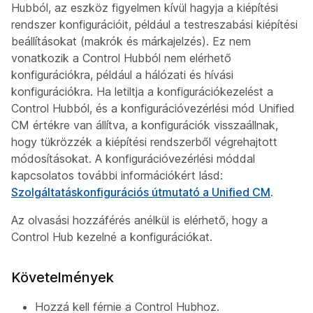
Hubból, az eszköz figyelmen kívül hagyja a kiépítési
rendszer konfigurációit, például a testreszabási kiépítési
beállításokat (makrók és márkajelzés). Ez nem
vonatkozik a Control Hubból nem elérhető
konfigurációkra, például a hálózati és hívási
konfigurációkra. Ha letiltja a konfigurációkezelést a
Control Hubból, és a konfigurációvezérlési mód Unified
CM értékre van állítva, a konfigurációk visszaállnak,
hogy tükrözzék a kiépítési rendszerből végrehajtott
módosításokat. A konfigurációvezérlési móddal
kapcsolatos további információkért lásd:
Szolgáltatáskonfigurációs útmutató a Unified CM
.
Az olvasási hozzáférés anélkül is elérhető, hogy a
Control Hub kezelné a konfigurációkat.
Követelmények
Hozzá kell férnie a Control Hubhoz.