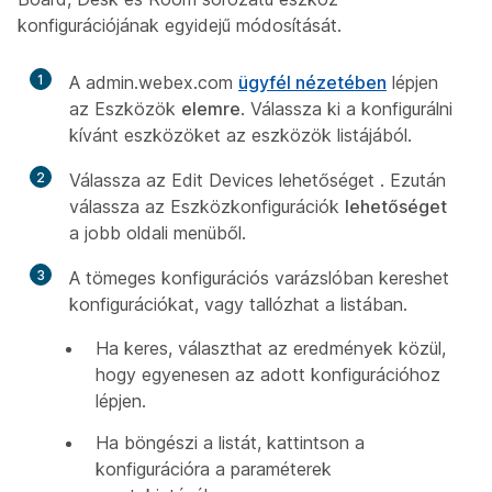
konfigurációjának egyidejű módosítását.
1
A admin.webex.com
ügyfél nézetében
lépjen
az Eszközök
elemre
. Válassza ki a konfigurálni
kívánt eszközöket az eszközök listájából.
2
Válassza az Edit Devices lehetőséget
. Ezután
válassza az Eszközkonfigurációk
lehetőséget
a jobb oldali menüből.
3
A tömeges konfigurációs varázslóban kereshet
konfigurációkat, vagy tallózhat a listában.
Ha keres, választhat az eredmények közül,
hogy egyenesen az adott konfigurációhoz
lépjen.
Ha böngészi a listát, kattintson a
konfigurációra a paraméterek