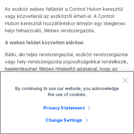
Az eszköz webes felületét a Control Hubon keresztül
vagy közvetlenül az eszközről érheti el. A Control
Hubon keresztüli hozzáféréskor létrejön egy ideiglenes
helyi felhasználó,
Webex rendszergazda
.
A webes felület közvetlen elérése:
Bárki, aki teljes rendszergazdai, eszköz-rendszergazdai
vagy hely-rendszergazdai jogosultságokkal rendelkezik,
bejelentkezhet Webex hitelesítő adataival, hogy az
eszközön bármilyen konfiguráció nélkül jelentkezzen be
a szervezet eszközeire.
By continuing to use our website, you acknowledge
the use of cookies.
Ha helyi rendszergazdaként vagy más felhasználói
szerepkörként hozzáférést kapott az adott eszközhöz,
Privacy Statement
Webex hitelesítő adataival bejelentkezhet az eszköz
webes felületének bejelentkezési oldaláról. A
Change Settings
hozzáférési szint az Önhöz rendelt szerepkörtől függ.