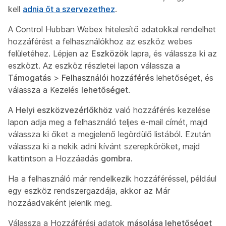
kell
adnia őt a szervezethez
.
A Control Hubban Webex hitelesítő adatokkal rendelhet
hozzáférést a felhasználókhoz az eszköz webes
felületéhez. Lépjen az
Eszközök
lapra, és válassza ki az
eszközt. Az eszköz részletei lapon válassza
a
Támogatás
>
Felhasználói hozzáférés
lehetőséget, és
válassza a Kezelés
lehetőséget
.
A
Helyi eszközvezérlőkhöz
való hozzáférés kezelése
lapon adja meg a felhasználó teljes e-mail címét, majd
válassza ki őket a megjelenő legördülő listából. Ezután
válassza ki a nekik adni kívánt szerepköröket, majd
kattintson a Hozzáadás
gombra
.
Ha a felhasználó már rendelkezik hozzáféréssel, például
egy eszköz rendszergazdája, akkor az Már
hozzáadvaként
jelenik meg.
Válassza a Hozzáférési adatok
másolása lehetőséget