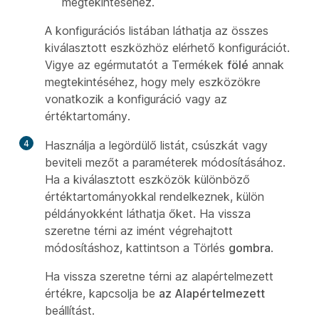
megtekintéséhez.
A konfigurációs listában láthatja az összes
kiválasztott eszközhöz elérhető konfigurációt.
Vigye az egérmutatót a Termékek
fölé
annak
megtekintéséhez, hogy mely eszközökre
vonatkozik a konfiguráció vagy az
értéktartomány.
4
Használja a legördülő listát, csúszkát vagy
beviteli mezőt a paraméterek módosításához.
Ha a kiválasztott eszközök különböző
értéktartományokkal rendelkeznek, külön
példányokként láthatja őket. Ha vissza
szeretne térni az imént végrehajtott
módosításhoz, kattintson a Törlés
gombra
.
Ha vissza szeretne térni az alapértelmezett
értékre, kapcsolja be
az Alapértelmezett
beállítást.