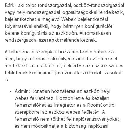
Bárki, aki teljes rendszergazdai, eszköz-rendszergazdai
vagy hely-rendszergazdai jogosultságokkal rendelkezik,
bejelentkezhet a meglévő Webex bejelentkezési
folyamatával anélkül, hogy bármilyen konfigurációt
kellene konfigurálnia az eszközön. Automatikusan
rendszergazdai
szerepkörrel
rendelkeznek.
A felhasználói szerepkör hozzárendelése határozza
meg, hogy a felhasználó milyen szintű hozzáféréssel
rendelkezik az eszközhöz, beleértve az eszköz webes
felületének konfigurációjára vonatkozó korlátozásokat
is.
Admin:
Korlátlan hozzáférés az eszköz helyi
webes felületéhez. Hozzon létre és kezeljen
felhasználókat az Integrátor
és
a
RoomControl
szerepkörrel az eszköz webes felületén. A
felhasználó nem tölthet fel naplótanúsítványokat,
és nem módosíthatja a biztonsági naplózási