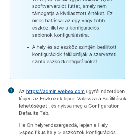
szoftververziót futtat, amely nem
támogatja a kiválasztott értéket. Ez
nincs hatással az egy vagy több
eszköz, illetve a konfigurációs
sablonok konfigurálására.
A hely és az eszköz szintjén beállított
konfigurációk felülbírálják a szervezeti
szintű eszközkonfigurációkat.
1
Az
https://admin.webex.com
ügyfél nézetében
lépjen az
Eszközök
lapra. Válassza a Beállítások
lehetőséget
, és nyissa meg a
Configuration
Defaults
Tab.
Ha Ön helyrendszergazdá, lépjen a Hely
>specifikus hely
>
eszközök konfigurációs