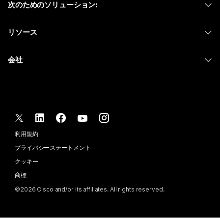
次のためのソリューション:
Meetings
カメラ
メッセージング
教育
メッセージング
リソース
Desk シリーズ
画面共有
ヘルスケア
Slido
ダウンロード
Room シリーズ
会社
行政
ウェビナー
テストミーティングに参加
Board シリーズ
Cisco
財務
Events
オンラインクラス
Phone シリーズ
サポートへお問い合わせ
スポーツとエンターテインメント
Contact Center
インテグレーション
アクセサリ
セールスに問い合わせ
フロントライン
CPaaS
アクセシビリティ
利用規約
Webex Blog
非営利
セキュリティ
インクルージョン
プライバシーステートメント
Webex ソート リーダーシップ
スタートアップ
Control Hub
クッキー
ライブ & オンデマンド ウェビナー
Webex Merch Store
商標
ハイブリッド ワーク
Webex Community
©
2026
Cisco and/or its affiliates. All rights reserved.
キャリア
Webex Developers