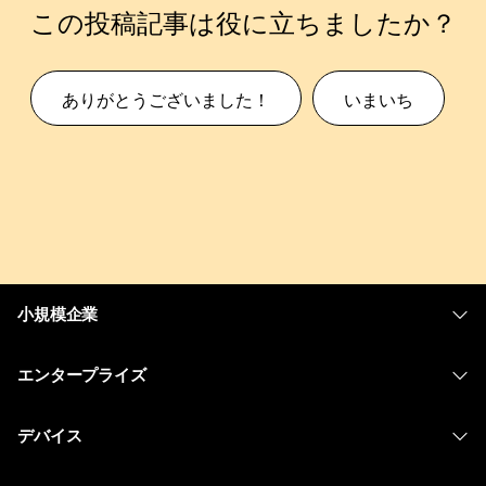
この投稿記事は役に立ちましたか？
ありがとうございました！
いまいち
小規模企業
価格
エンタープライズ
Webex アプリ
Webex スイート
デバイス
Meetings
Calling
ヘッドセット
Calling