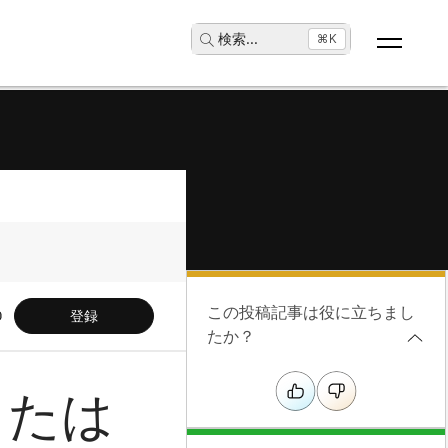
検索
...
⌘K
この投稿記事は役に立ちまし
登録
たか？
または