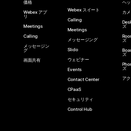
価格
ヘッ
Webex スイート
Webex アプ
カメ
リ
Calling
De
Meetings
ズ
Meetings
Calling
Ro
メッセージング
ズ
メッセージン
Slido
グ
Boa
ズ
ウェビナー
画面共有
Ph
ズ
Events
アク
Contact Center
CPaaS
セキュリティ
Control Hub