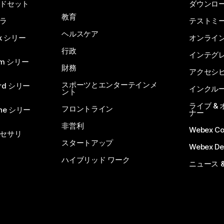
ドセット
ダウンロ
教育
ラ
テストミ
ヘルスケア
sk シリー
オンライ
行政
インテグ
om シリー
財務
アクセシ
スポーツとエンターテインメ
rd シリー
インクル
ント
ライブ &
フロントライン
one シリー
ナー
非営利
Webex C
セサリ
スタートアップ
Webex De
ハイブリッド ワーク
ニュース 