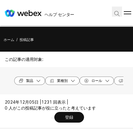
ヘルプ センター
ホーム
/
投稿記事
この記事の適用対象:
製品
業種別
ロール
オペ
2024年12月05日 |
1231 回表示 |
0 人がこの投稿記事が役に立ったと考えています
登録