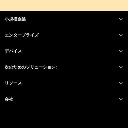
小規模企業
価格
エンタープライズ
Webex アプリ
Webex スイート
デバイス
Meetings
Calling
ヘッドセット
Calling
次のためのソリューション:
Meetings
カメラ
メッセージング
教育
メッセージング
リソース
Desk シリーズ
画面共有
ヘルスケア
Slido
ダウンロード
Room シリーズ
会社
行政
ウェビナー
テストミーティングに参加
Board シリーズ
Cisco
財務
Events
オンラインクラス
Phone シリーズ
サポートへお問い合わせ
スポーツとエンターテインメント
Contact Center
インテグレーション