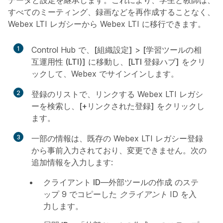
データと設定を継承します。これにより、学生と教師は、
すべてのミーティング、録画などを再作成することなく、
Webex LTI レガシーから Webex LTI に移行できます。
1
Control Hub で、
[組織設定]
>
[学習ツールの相
互運用性 (LTI)]
に移動し、
[LTI 登録ハブ]
をクリ
ックして、Webex でサインインします。
2
登録のリストで、リンクする Webex LTI レガシ
ーを検索し、
[+リンクされた登録]
をクリックし
ます。
3
一部の情報は、既存の Webex LTI レガシー登録
から事前入力されており、変更できません。次の
追加情報を入力します:
クライアント ID
—
外部ツールの作成
のステ
ップ 9 でコピーした
クライアント ID
を入
力します。