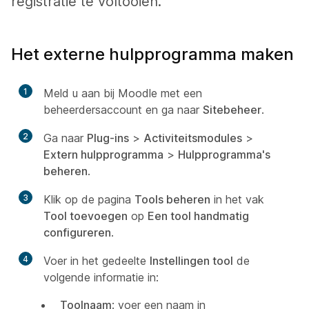
registratie te voltooien.
Het externe hulpprogramma maken
1
Meld u aan bij Moodle met een
beheerdersaccount en ga naar
Sitebeheer
.
2
Ga naar
Plug-ins
>
Activiteitsmodules
>
Extern hulpprogramma
>
Hulpprogramma's
beheren
.
3
Klik op de pagina
Tools beheren
in het vak
Tool toevoegen
op
Een tool handmatig
configureren
.
4
Voer in het gedeelte
Instellingen tool
de
volgende informatie in:
Toolnaam
: voer een naam in