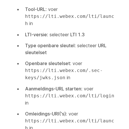
Tool-URL
: voer
https://lti.webex.com/lti/launc
in
h
LTI-versie
: selecteer
LTI 1.3
Type openbare sleutel
: selecteer
URL
sleutelset
Openbare sleutelset
: voer
https://lti.webex.com/.sec-
in
keys/jwks.json
Aanmeldings-URL starten
: voer
https://lti.webex.com/lti/login
in
Omleidings-URI('s)
: voer
https://lti.webex.com/lti/launc
in
h