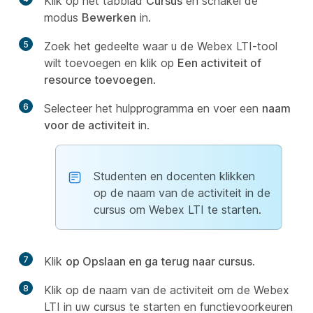
Klik op het tabblad
Cursus
en schakel de
modus
Bewerken
in.
5
Zoek het gedeelte waar u de Webex LTI-tool
wilt toevoegen en klik op
Een activiteit of
resource toevoegen
.
6
Selecteer het hulpprogramma en voer een
naam
voor de activiteit
in.
Studenten en docenten klikken
op de naam van de activiteit in de
cursus om Webex LTI te starten.
7
Klik
op Opslaan en ga terug naar cursus
.
8
Klik op de naam van de activiteit om de Webex
LTI in uw cursus te starten en functievoorkeuren