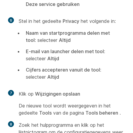
Deze service gebruiken
6
Stel in het gedeelte
Privacy
het volgende in:
Naam van startprogramma delen met
tool
: selecteer
Altijd
E-mail van launcher delen met tool
:
selecteer
Altijd
Cijfers accepteren vanuit de tool
:
selecteer
Altijd
7
Klik op
Wijzigingen opslaan
De nieuwe tool wordt weergegeven in het
gedeelte
Tools
van de pagina
Tools beheren
.
8
Zoek het hulpprogramma en klik op het
lijstpictogram om de configuratiegegevens weer