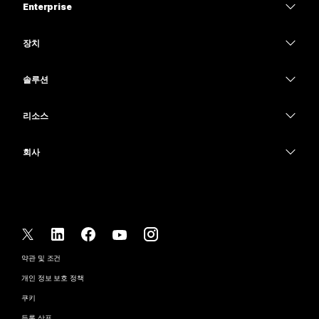
Enterprise
Webex 앱
Webex Suite
장치
Meetings
Calling
헤드셋
Calling
솔루션
Meetings
카메라
교육
메시징
메시징
리소스
Desk 시리즈
의료 서비스
화면 공유
다운로드
Slido
Room 시리즈
회사
정부
테스트 미팅 참여하기
Webinars
Cisco
Board 시리즈
재무
온라인 학습
이벤트
지원 연락처
전화 시리즈
스포츠 및 엔터테인먼트
통합
Contact Center
영업팀에 문의
보조 프로그램
최전선
접근성
CPaaS
약관 및 조건
Webex Blog
비영리
개인 정보 보호 정책
포용성
보안
Webex 사고적 리더십
쿠키
스타트업
실시간 및 주문형 웨비나
Control Hub
Webex Merch 스토어
등록 상표