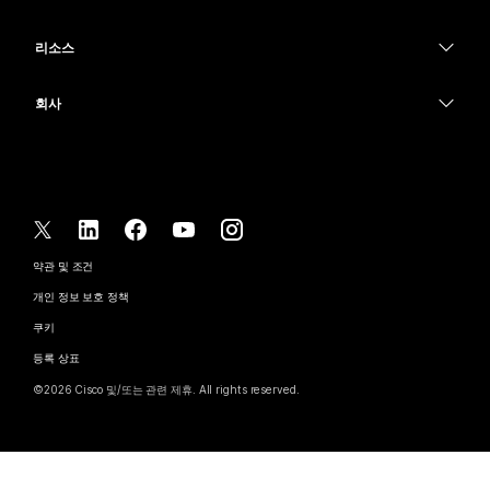
Meetings
카메라
교육
메시징
메시징
리소스
Desk 시리즈
의료 서비스
화면 공유
다운로드
Slido
Room 시리즈
회사
정부
테스트 미팅 참여하기
Webinars
Cisco
Board 시리즈
재무
온라인 학습
이벤트
지원 연락처
전화 시리즈
스포츠 및 엔터테인먼트
통합
Contact Center
영업팀에 문의
보조 프로그램
최전선
접근성
CPaaS
약관 및 조건
Webex Blog
비영리
개인 정보 보호 정책
포용성
보안
Webex 사고적 리더십
쿠키
스타트업
실시간 및 주문형 웨비나
Control Hub
Webex Merch 스토어
등록 상표
하이브리드 작업
Webex 커뮤니티
©
2026
Cisco 및/또는 관련 제휴. All rights reserved.
경력
Webex 개발자
뉴스 및 혁신