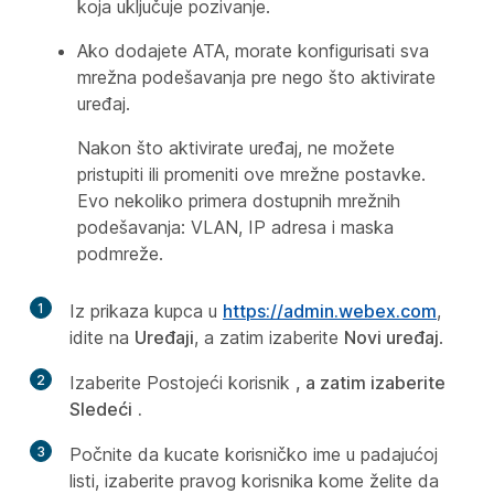
koja uključuje pozivanje.
Ako dodajete ATA, morate konfigurisati sva
mrežna podešavanja pre nego što aktivirate
uređaj.
Nakon što aktivirate uređaj, ne možete
pristupiti ili promeniti ove mrežne postavke.
Evo nekoliko primera dostupnih mrežnih
podešavanja: VLAN, IP adresa i maska
podmreže.
1
Iz prikaza kupca u
https://admin.webex.com
,
idite na
Uređaji
, a zatim izaberite
Novi uređaj
.
2
Izaberite Postojeći korisnik
, a zatim izaberite
Sledeći
.
3
Počnite da kucate korisničko ime u padajućoj
listi, izaberite pravog korisnika kome želite da