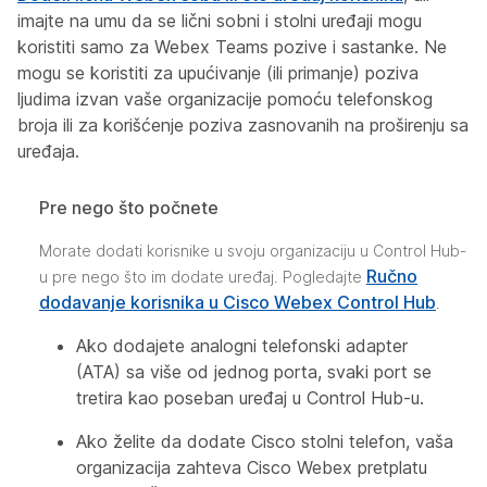
imajte na umu da se lični sobni i stolni uređaji mogu
koristiti samo za Webex Teams pozive i sastanke. Ne
mogu se koristiti za upućivanje (ili primanje) poziva
ljudima izvan vaše organizacije pomoću telefonskog
broja ili za korišćenje poziva zasnovanih na proširenju sa
uređaja.
Pre nego što počnete
Morate dodati korisnike u svoju organizaciju u Control Hub-
Ručno
u pre nego što im dodate uređaj. Pogledajte
dodavanje korisnika u Cisco Webex Control Hub
.
Ako dodajete analogni telefonski adapter
(ATA) sa više od jednog porta, svaki port se
tretira kao poseban uređaj u Control Hub-u.
Ako želite da dodate Cisco stolni telefon, vaša
organizacija zahteva Cisco Webex pretplatu