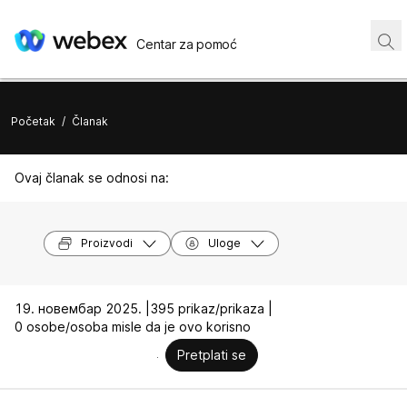
Centar za pomoć
Početak
/
Članak
Ovaj članak se odnosi na:
Proizvodi
Uloge
19. новембар 2025. |
395 prikaz/prikaza |
0 osobe/osoba misle da je ovo korisno
Pretplati se