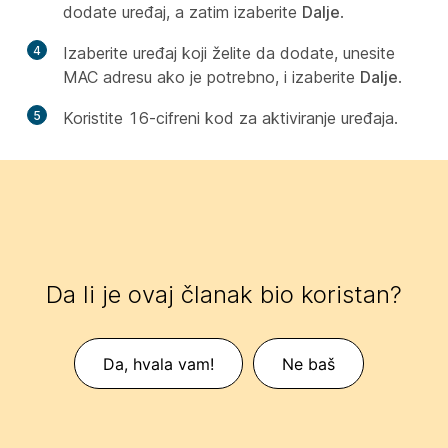
dodate uređaj, a zatim izaberite
Dalje
.
4
Izaberite uređaj koji želite da dodate, unesite
MAC adresu ako je potrebno, i izaberite
Dalje
.
5
Koristite 16-cifreni kod za aktiviranje uređaja.
Da li je ovaj članak bio koristan?
Da, hvala vam!
Ne baš