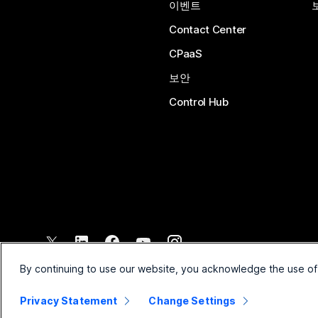
이벤트
Contact Center
CPaaS
보안
Control Hub
©
2026
Cisco 및/또는 관련 제휴. All rights reserved.
By continuing to use our website, you acknowledge the use of
Privacy Statement
Change Settings