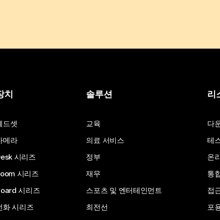
장치
솔루션
리
헤드셋
교육
다
카메라
의료 서비스
테스
Desk 시리즈
정부
온라
Room 시리즈
재무
통
Board 시리즈
스포츠 및 엔터테인먼트
접
전화 시리즈
최전선
포