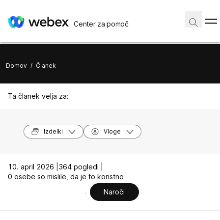
Center za pomoč
Domov
/
Članek
Ta članek velja za:
Izdelki
Vloge
10. april 2026 |
364 pogledi |
0 osebe so mislile, da je to koristno
Naroči