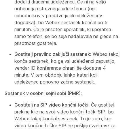
dodeliti drugemu udeležencu. Če ni na voljo
nobenega ustreznega udeleženca (npr.
uporabnikov v preddverju ali udeležencev
dogodka), bo Webex sestanek končal po 5
minutah. Če je prisoten uporabnik, ki uporablja
samo telefon, se bo seja nadaljevala ne glede na
prisotnost gostitelja.
Gostitelj pravilno zaključi sestanek:
Webex takoj
konča sestanek, ko ga vsi udeleženci zapustijo,
vendar ID konference ohrani še dodatne 4
minute. V tem obdobju lahko kateri koli
udeleženec ponovno začne sestanek.
Sestanek v osebni sejni sobi (PMR):
Gostitelj na SIP video končni točki:
Če gostitelj
prekine klic na svoji video končni točki SIP, bo
Webex takoj končal sestanek. To je zato, ker
video končne točke SIP ne pošljejo zahteve za