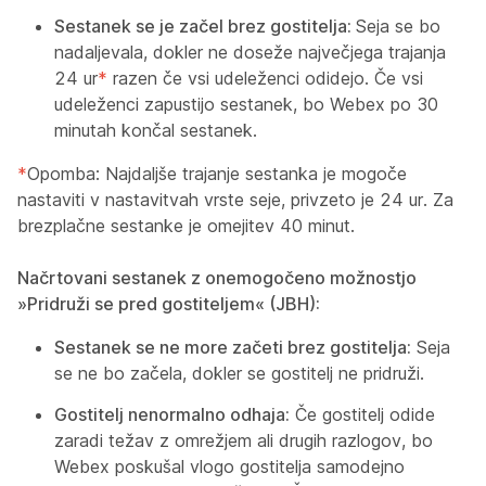
Sestanek se je začel brez gostitelja:
Seja se bo
nadaljevala, dokler ne doseže največjega trajanja
24 ur
*
razen če vsi udeleženci odidejo. Če vsi
udeleženci zapustijo sestanek, bo Webex po 30
minutah končal sestanek.
*
Opomba: Najdaljše trajanje sestanka je mogoče
nastaviti v nastavitvah vrste seje, privzeto je 24 ur. Za
brezplačne sestanke je omejitev 40 minut.
Načrtovani sestanek z onemogočeno možnostjo
»Pridruži se pred gostiteljem« (JBH):
Sestanek se ne more začeti brez gostitelja:
Seja
se ne bo začela, dokler se gostitelj ne pridruži.
Gostitelj nenormalno odhaja:
Če gostitelj odide
zaradi težav z omrežjem ali drugih razlogov, bo
Webex poskušal vlogo gostitelja samodejno