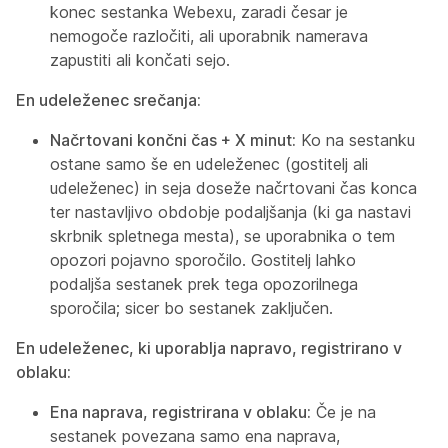
konec sestanka Webexu, zaradi česar je
nemogoče razločiti, ali uporabnik namerava
zapustiti ali končati sejo.
En udeleženec srečanja:
Načrtovani končni čas + X minut:
Ko na sestanku
ostane samo še en udeleženec (gostitelj ali
udeleženec) in seja doseže načrtovani čas konca
ter nastavljivo obdobje podaljšanja (ki ga nastavi
skrbnik spletnega mesta), se uporabnika o tem
opozori pojavno sporočilo. Gostitelj lahko
podaljša sestanek prek tega opozorilnega
sporočila; sicer bo sestanek zaključen.
En udeleženec, ki uporablja napravo, registrirano v
oblaku:
Ena naprava, registrirana v oblaku:
Če je na
sestanek povezana samo ena naprava,