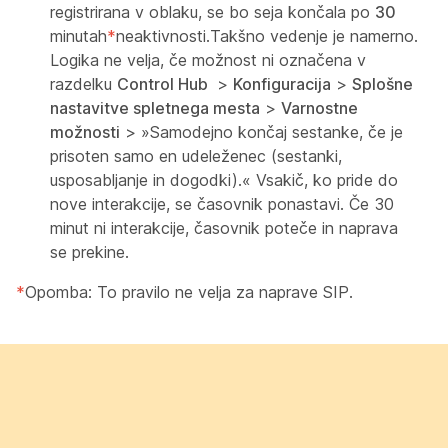
registrirana v oblaku, se bo seja končala po
30
minutah
*
neaktivnosti.Takšno vedenje je namerno.
Logika ne velja, če možnost ni označena v
razdelku
Control Hub
>
Konfiguracija
>
Splošne
nastavitve spletnega mesta
>
Varnostne
možnosti
> »Samodejno končaj sestanke, če je
prisoten samo en udeleženec (sestanki,
usposabljanje in dogodki).« Vsakič, ko pride do
nove interakcije, se časovnik ponastavi. Če 30
minut ni interakcije, časovnik poteče in naprava
se prekine.
*
Opomba: To pravilo ne velja za naprave SIP.