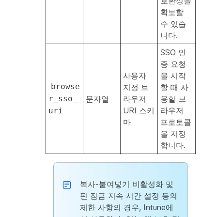
호환성을
확보할
수 있습
니다.
SSO 인
증 요청
사용자
을 시작
browse
지정 브
할 때 사
r_sso_
문자열
라우저
용할 브
URI 스키
라우저
uri
마
프로토콜
을 지정
합니다.
복사-붙여넣기 비활성화 및
핀 잠금 지속 시간 설정 등의
제한 사항의 경우, Intune에