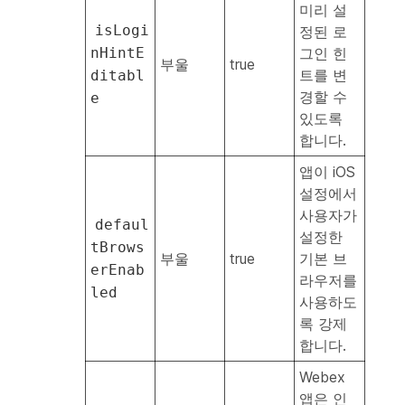
미리 설
isLogi
정된 로
nHintE
그인 힌
부울
true
트를 변
ditabl
경할 수
e
있도록
합니다.
앱이 iOS
설정에서
사용자가
defaul
설정한
tBrows
부울
true
기본 브
erEnab
라우저를
led
사용하도
록 강제
합니다.
Webex
앱은 인