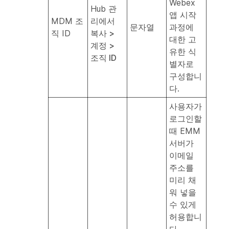
Webex
Hub
관
앱 시작
MDM 조
리에서
문자열
과정에
직 ID
복사 >
대한 고
계정 >
유한 식
조직 ID
별자로
구성합니
다.
사용자가
로그인할
때 EMM
서버가
이메일
주소를
미리 채
워 넣을
수 있게
허용합니