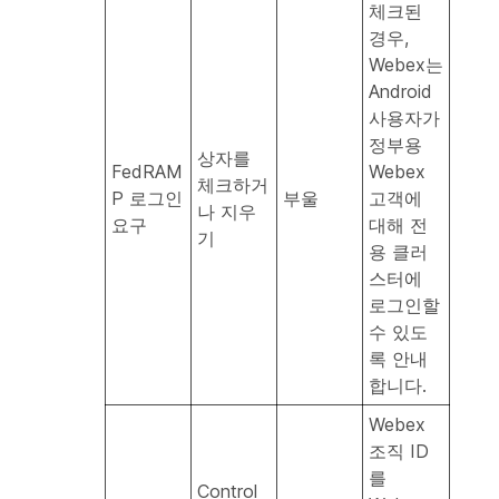
체크된
경우,
Webex는
Android
사용자가
정부용
상자를
FedRAM
Webex
체크하거
P 로그인
부울
고객에
나 지우
요구
대해 전
기
용 클러
스터에
로그인할
수 있도
록 안내
합니다.
Webex
조직 ID
를
Control