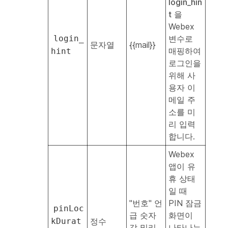
login_hin
t
을
Webex
login_
변수로
문자열
{{mail}}
매핑하여
hint
로그인을
위해 사
용자 이
메일 주
소를 미
리 입력
합니다.
Webex
앱이 유
휴 상태
일 때
"번호" 언
PIN 잠금
pinLoc
급 숫자
화면이
kDurat
정수
값 밀리
나타나는