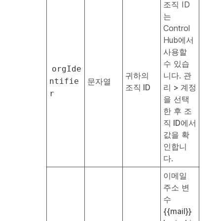
조직 ID
는
Control
Hub에서
사용할
수 있습
orgIde
귀하의
니다.
관
ntifie
문자열
조직 ID
리 > 계정
r
을 선택
한 후
조
직 ID
에서
값을 확
인합니
다.
이메일
주소 변
수
{{mail}}