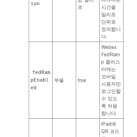
ion
초
시간을
밀리초
단위로
정의합니
다.
Webex
FedRam
p 클러스
터에는
fedRam
모바일
pEnabl
부울
true
사용자만
ed
로그인할
수 있도
록 허용
합니다.
iPad에
QR 코드