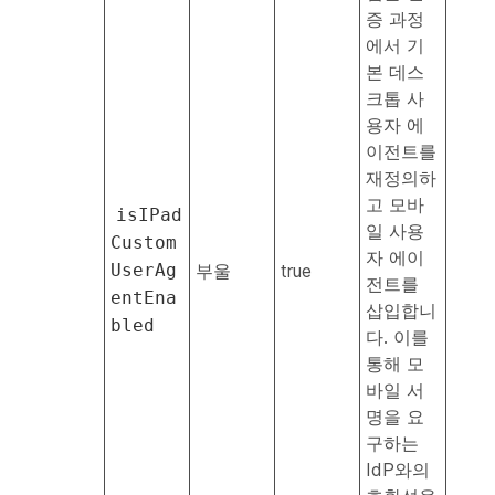
증 과정
에서 기
본 데스
크톱 사
용자 에
이전트를
재정의하
고 모바
isIPad
일 사용
Custom
자 에이
UserAg
부울
true
전트를
entEna
삽입합니
bled
다. 이를
통해 모
바일 서
명을 요
구하는
IdP와의