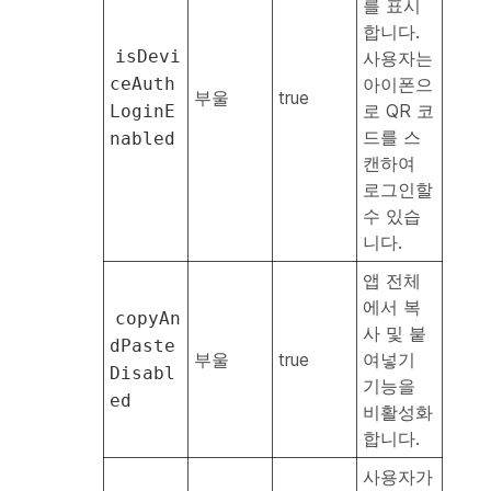
를 표시
합니다.
isDevi
사용자는
ceAuth
아이폰으
부울
true
로 QR 코
LoginE
드를 스
nabled
캔하여
로그인할
수 있습
니다.
앱 전체
에서 복
copyAn
사 및 붙
dPaste
부울
true
여넣기
Disabl
기능을
ed
비활성화
합니다.
사용자가