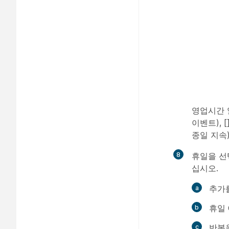
영업시간 
이벤트), 
종일 지속
8
휴일
을 선
십시오.
추가
휴일
반복