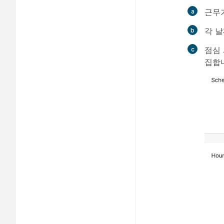
근무
각 
점심 
집합