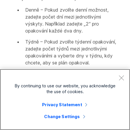
Denně – Pokud zvolíte denní možnost,
zadejte počet dní mezi jednotlivými
výskyty. Například zadejte „2“ pro
opakování každé dva dny.
Týdně – Pokud zvolíte týdenní opakování,
zadejte počet týdnů mezi jednotlivými
opakováními a vyberte dny v týdnu, kdy
chcete, aby se plán opakoval.
Vyberte
Povolit ukončení
, pokud chcete
definovat, kdy se má opakující se plán zastavit.
By continuing to use our website, you acknowledge
Po výběru se zobrazí rozbalovací nabídka
the use of cookies.
Končí
se dvěma možnostmi:
Privacy Statement
Po – Plán se zastaví po uplynutí
stanoveného počtu výskytů. Zadejte počet
Change Settings
výskytů, po kterých má být plán opakování
ukončen.