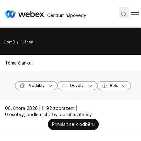
Centrum nápovědy
Domů
/
Článek
Téma článku:
Produkty
Odvětví
Role
06. února 2026 |
1192 zobrazení |
0 osob/y, podle nichž byl obsah užitečný
Přihlásit se k odběru