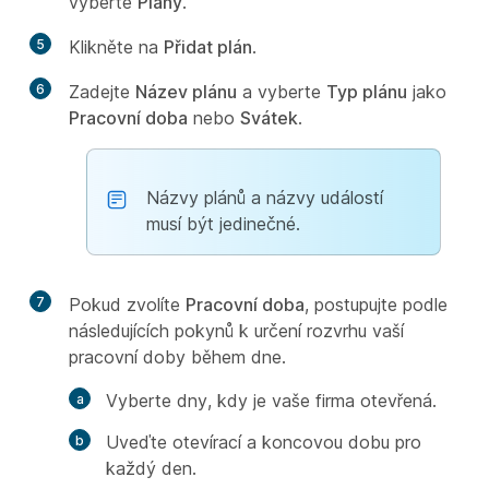
vyberte
Plány
.
5
Klikněte na
Přidat plán
.
6
Zadejte
Název plánu
a vyberte
Typ plánu
jako
Pracovní doba
nebo
Svátek
.
Názvy plánů a názvy událostí
musí být jedinečné.
7
Pokud zvolíte
Pracovní doba
, postupujte podle
následujících pokynů k určení rozvrhu vaší
pracovní doby během dne.
Vyberte dny, kdy je vaše firma otevřená.
Uveďte otevírací a koncovou dobu pro
každý den.