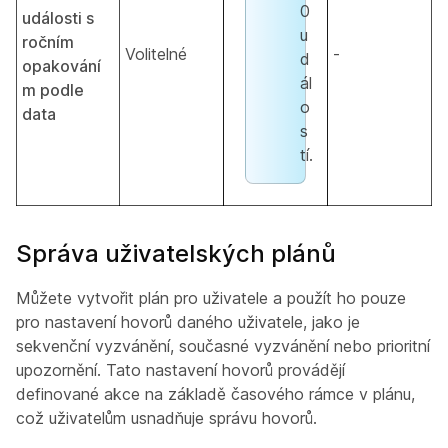
0
události s
u
ročním
Volitelné
-
d
opakování
ál
m podle
o
data
s
tí.
Správa uživatelských plánů
Můžete vytvořit plán pro uživatele a použít ho pouze
pro nastavení hovorů daného uživatele, jako je
sekvenční vyzvánění, současné vyzvánění nebo prioritní
upozornění. Tato nastavení hovorů provádějí
definované akce na základě časového rámce v plánu,
což uživatelům usnadňuje správu hovorů.