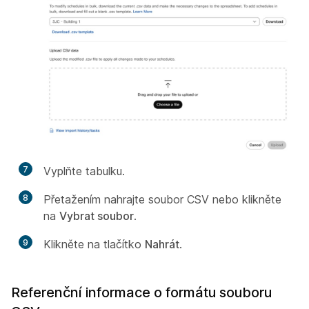
7
Vyplňte tabulku.
8
Přetažením nahrajte soubor CSV nebo klikněte
na
Vybrat soubor
.
9
Klikněte na tlačítko
Nahrát
.
Referenční informace o formátu souboru