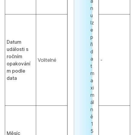
á
n
u
lz
e
p
Datum
ři
události s
d
ročním
a
Volitelné
-
opakování
t
m podle
m
data
a
xi
m
ál
n
ě
1
5
Měsíc