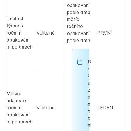
opakování
podle data,
Událost
měsíc
týdne s
ročního
ročním
Volitelné
PRVNÍ
opakování
opakování
podle data.
m po dnech
D
o
k
a
ž
Měsíc
d
události s
é
ročním
Volitelné
LEDEN
h
opakování
o
m po dnech
pl