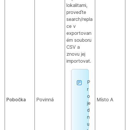
lokalitami,
proveďte
search/repla
ce v
exportovan
ém souboru
CSV a
znovu jej
importovat.
P
r
o
Pobočka
Povinná
Místo A
je
d
n
u