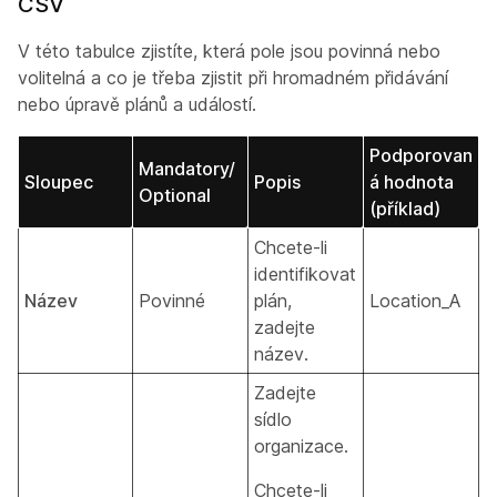
CSV
V této tabulce zjistíte, která pole jsou povinná nebo
volitelná a co je třeba zjistit při hromadném přidávání
nebo úpravě plánů a událostí.
Podporovan
Mandatory/
Sloupec
Popis
á hodnota
Optional
(příklad)
Chcete-li
identifikovat
Název
Povinné
plán,
Location_A
zadejte
název.
Zadejte
sídlo
organizace.
Chcete-li