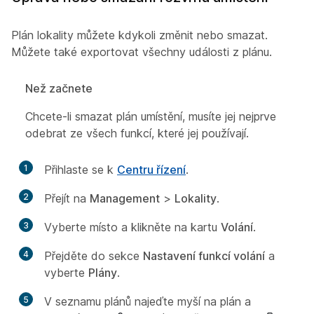
Plán lokality můžete kdykoli změnit nebo smazat.
Můžete také exportovat všechny události z plánu.
Než začnete
Chcete-li smazat plán umístění, musíte jej nejprve
odebrat ze všech funkcí, které jej používají.
1
Přihlaste se k
Centru řízení
.
2
Přejít na
Management
>
Lokality
.
3
Vyberte místo a klikněte na kartu
Volání
.
4
Přejděte do sekce
Nastavení funkcí volání
a
vyberte
Plány
.
5
V seznamu plánů najeďte myší na plán a