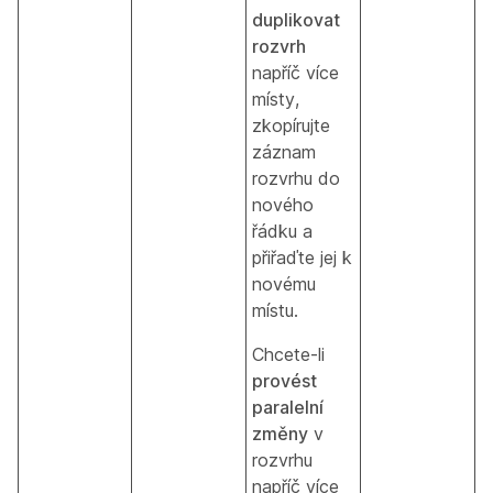
duplikovat
rozvrh
napříč více
místy,
zkopírujte
záznam
rozvrhu do
nového
řádku a
přiřaďte jej k
novému
místu.
Chcete-li
provést
paralelní
změny
v
rozvrhu
napříč více