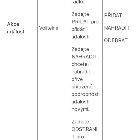
řádku.
Zadejte
PŘIDAT
PŘIDAT pro
Akce
Volitelné
NAHRADIT
přidání
události
události.
ODEBRAT
Zadejte
NAHRADIT,
chcete-li
nahradit
dříve
přiřazené
podrobnosti
události
novými.
Zadejte
ODSTRANI
T pro