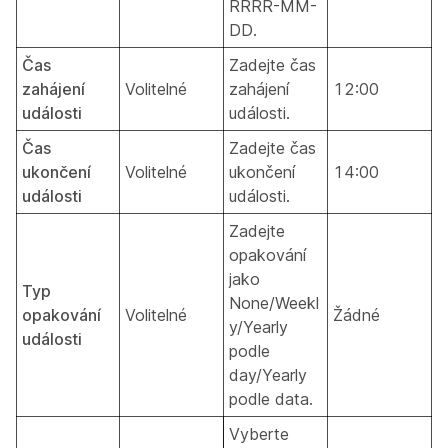
RRRR-MM-
DD.
Čas
Zadejte čas
zahájení
Volitelné
zahájení
12:00
události
události.
Čas
Zadejte čas
ukončení
Volitelné
ukončení
14:00
události
události.
Zadejte
opakování
jako
Typ
None/Weekl
opakování
Volitelné
Žádné
y/Yearly
události
podle
day/Yearly
podle data.
Vyberte