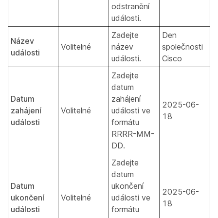
odstranění
události.
Zadejte
Den
Název
Volitelné
název
společnosti
události
události.
Cisco
Zadejte
datum
Datum
zahájení
2025-06-
zahájení
Volitelné
události ve
18
události
formátu
RRRR-MM-
DD.
Zadejte
datum
Datum
ukončení
2025-06-
ukončení
Volitelné
události ve
18
události
formátu