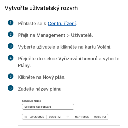
Vytvořte uživatelský rozvrh
1
Přihlaste se k
Centru řízení
.
2
Přejít na
Management
>
Uživatelé
.
3
Vyberte uživatele a klikněte na kartu
Volání
.
4
Přejděte do sekce
Vyřizování hovorů
a vyberte
Plány
.
5
Klikněte na
Nový plán
.
6
Zadejte
název plánu
.