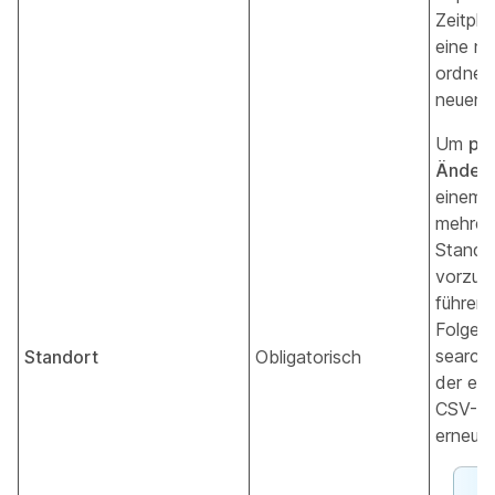
Zeitpla
eine ne
ordnen
neuen 
Um
par
Änder
einem Z
mehrer
Stando
vorzun
führen 
Folgen
search/
Standort
Obligatorisch
der exp
CSV-Da
erneut