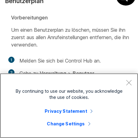
Benutzerplan
Vorbereitungen
Um einen Benutzerplan zu löschen, müssen Sie ihn
zuerst aus allen Anrufeinstellungen entfernen, die ihn
verwenden.
1
Melden Sie sich bei Control Hub an.
2
Gehe zu
Verwaltung
>
Benutzer
.
3
Wählen Sie einen Benutzer aus und klicken Sie
By continuing to use our website, you acknowledge
auf die Registerkarte
Calling
.
the use of cookies.
4
Gehen Sie zum Abschnitt
Anrufbearbeitung
und
Privacy Statement
wählen Sie
Zeitpläne
aus.
Change Settings
Es wird eine Liste der erstellten Zeitpläne und
Ereignisse angezeigt.