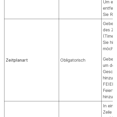
Um ein
entfer
Sie RE
Geben S
des Zei
(Time/H
Sie hin
möchte
Geben 
Zeitplanart
Obligatorisch
um den
Geschä
hinzuz
FEIERT
Feierta
hinzuzu
In eine
Zeile k