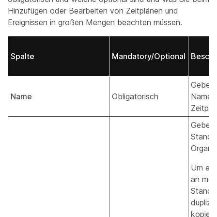
Hinzufügen oder Bearbeiten von Zeitplänen und
Ereignissen in großen Mengen beachten müssen.
Spalte
Mandatory/Optional
Beschr
Geben 
Name
Obligatorisch
Namen 
Zeitpla
Geben 
Stando
Organis
Um ein
an meh
Stando
duplizie
kopiere