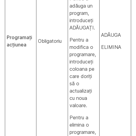
adăuga un
program,
introduceți
ADĂUGAȚI.
ADĂUGA
Programați
Pentru a
Obligatoriu
acțiunea
modifica o
ELIMINA
programare,
introduceți
coloana pe
care doriți
să o
actualizați
cu noua
valoare.
Pentru a
elimina o
programare,