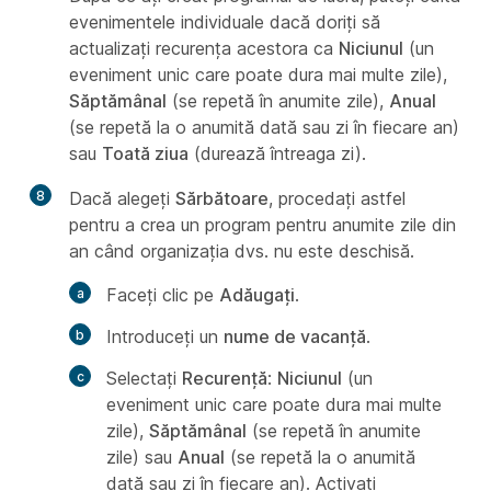
evenimentele individuale dacă doriți să
actualizați recurența acestora ca
Niciunul
(un
eveniment unic care poate dura mai multe zile),
Săptămânal
(se repetă în anumite zile),
Anual
(se repetă la o anumită dată sau zi în fiecare an)
sau
Toată ziua
(durează întreaga zi).
8
Dacă alegeți
Sărbătoare
, procedați astfel
pentru a crea un program pentru anumite zile din
an când organizația dvs. nu este deschisă.
Faceți clic pe
Adăugați
.
Introduceți un
nume de vacanță
.
Selectați
Recurență
:
Niciunul
(un
eveniment unic care poate dura mai multe
zile),
Săptămânal
(se repetă în anumite
zile) sau
Anual
(se repetă la o anumită
dată sau zi în fiecare an). Activați