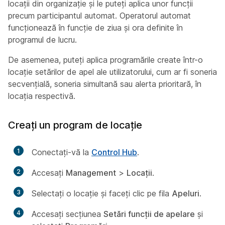
locații din organizație și le puteți aplica unor funcții
precum participantul automat. Operatorul automat
funcționează în funcție de ziua și ora definite în
programul de lucru.
De asemenea, puteți aplica programările create într-o
locație setărilor de apel ale utilizatorului, cum ar fi soneria
secvențială, soneria simultană sau alerta prioritară, în
locația respectivă.
Creați un program de locație
1
Conectați-vă la
Control Hub
.
2
Accesați
Management
>
Locații
.
3
Selectați o locație și faceți clic pe fila
Apeluri
.
4
Accesați secțiunea
Setări funcții de apelare
și