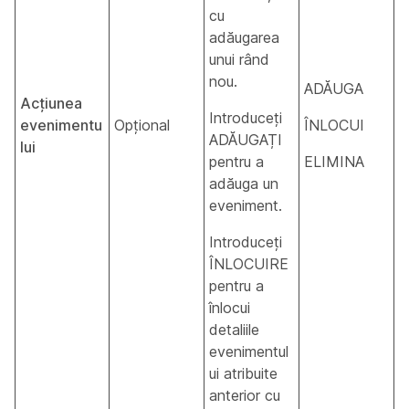
cu
adăugarea
unui rând
nou.
ADĂUGA
Acțiunea
Introduceți
evenimentu
Opțional
ÎNLOCUI
ADĂUGAȚI
lui
pentru a
ELIMINA
adăuga un
eveniment.
Introduceți
ÎNLOCUIRE
pentru a
înlocui
detaliile
evenimentul
ui atribuite
anterior cu