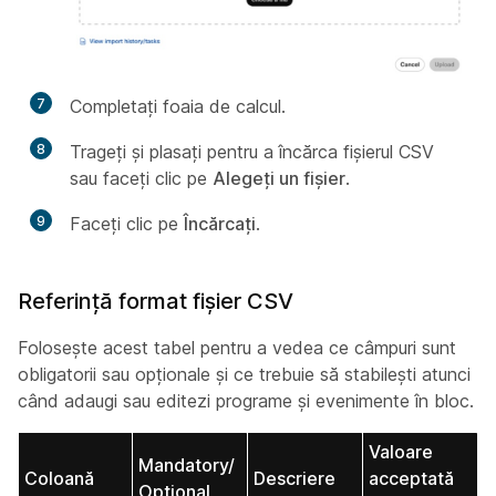
7
Completați foaia de calcul.
8
Trageți și plasați pentru a încărca fișierul CSV
sau faceți clic pe
Alegeți un fișier
.
9
Faceți clic pe
Încărcați
.
Referință format fișier CSV
Folosește acest tabel pentru a vedea ce câmpuri sunt
obligatorii sau opționale și ce trebuie să stabilești atunci
când adaugi sau editezi programe și evenimente în bloc.
Valoare
Mandatory/
Coloană
Descriere
acceptată
Optional