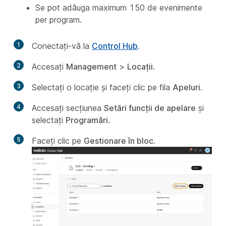
Se pot adăuga maximum 150 de evenimente
per program.
1
Conectați-vă la
Control Hub
.
2
Accesați
Management
>
Locații
.
3
Selectați o locație și faceți clic pe fila
Apeluri
.
4
Accesați secțiunea
Setări funcții de apelare
și
selectați
Programări
.
5
Faceți clic pe
Gestionare în bloc
.