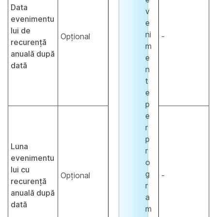
Data
v
evenimentu
e
lui de
ni
Opțional
-
recurență
m
anuală după
e
dată
n
t
e
p
e
r
p
Luna
r
evenimentu
o
lui cu
g
Opțional
-
recurență
r
anuală după
a
dată
m