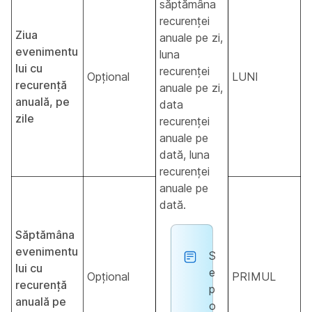
săptămâna
recurenței
Ziua
anuale pe zi,
evenimentu
luna
lui cu
recurenței
Opțional
LUNI
recurență
anuale pe zi,
anuală, pe
data
zile
recurenței
anuale pe
dată, luna
recurenței
anuale pe
dată.
Săptămâna
evenimentu
S
lui cu
e
Opțional
PRIMUL
recurență
p
anuală pe
o