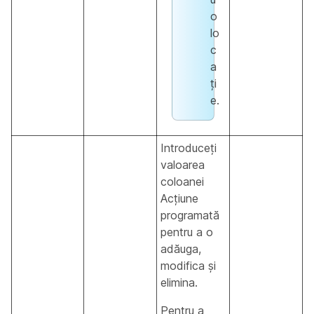
o
lo
c
a
ți
e.
Introduceți
valoarea
coloanei
Acțiune
programată
pentru a o
adăuga,
modifica și
elimina.
Pentru a