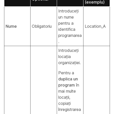
(exemplu)
Introduceți
un nume
pentru a
Nume
Obligatoriu
Location_A
identifica
programarea
.
Introduceți
locația
organizației.
Pentru a
duplica un
program
în
mai multe
locații,
copiați
înregistrarea