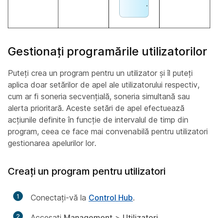
.
Gestionați programările utilizatorilor
Puteți crea un program pentru un utilizator și îl puteți
aplica doar setărilor de apel ale utilizatorului respectiv,
cum ar fi soneria secvențială, soneria simultană sau
alerta prioritară. Aceste setări de apel efectuează
acțiunile definite în funcție de intervalul de timp din
program, ceea ce face mai convenabilă pentru utilizatori
gestionarea apelurilor lor.
Creați un program pentru utilizatori
1
Conectați-vă la
Control Hub
.
2
Accesați
Management
>
Utilizatori
.