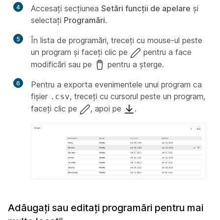
4
Accesați secțiunea
Setări funcții de apelare
și
selectați
Programări
.
5
În lista de programări, treceți cu mouse-ul peste
un program și faceți clic pe
pentru a face
modificări sau pe
pentru a șterge.
6
Pentru a exporta evenimentele unui program ca
fișier
, treceți cu cursorul peste un program,
.csv
faceți clic pe
, apoi pe
.
Adăugați sau editați programări pentru mai