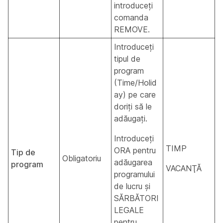
introduceți
comanda
REMOVE.
Introduceți
tipul de
program
(Time/Holid
ay) pe care
doriți să le
adăugați.
Introduceți
TIMP
ORA pentru
Tip de
Obligatoriu
adăugarea
program
VACANŢĂ
programului
de lucru și
SĂRBĂTORI
LEGALE
pentru