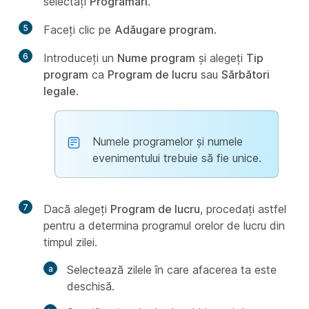
selectați
Programări
.
5
Faceți clic pe
Adăugare program
.
6
Introduceți un
Nume program
și alegeți
Tip
program
ca
Program de lucru
sau
Sărbători
legale
.
Numele programelor și numele
evenimentului trebuie să fie unice.
7
Dacă alegeți
Program de lucru
, procedați astfel
pentru a determina programul orelor de lucru din
timpul zilei.
Selectează zilele în care afacerea ta este
deschisă.