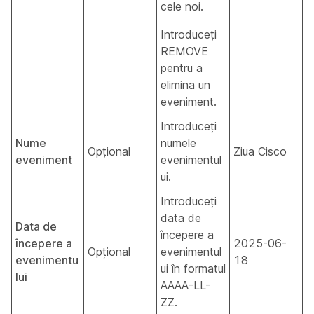
cele noi.
Introduceți
REMOVE
pentru a
elimina un
eveniment.
Introduceți
Nume
numele
Opțional
Ziua Cisco
eveniment
evenimentul
ui.
Introduceți
data de
Data de
începere a
începere a
2025-06-
Opțional
evenimentul
evenimentu
18
ui în formatul
lui
AAAA-LL-
ZZ.