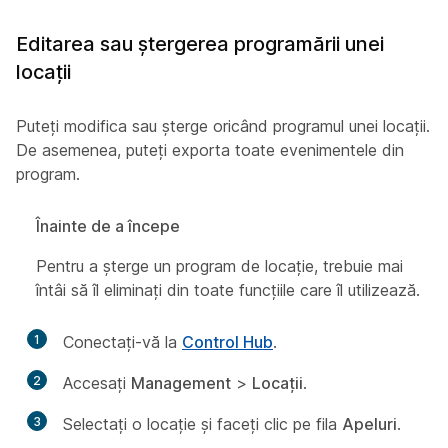
Editarea sau ștergerea programării unei
locații
Puteți modifica sau șterge oricând programul unei locații.
De asemenea, puteți exporta toate evenimentele din
program.
Înainte de a începe
Pentru a șterge un program de locație, trebuie mai
întâi să îl eliminați din toate funcțiile care îl utilizează.
1
Conectați-vă la
Control Hub
.
2
Accesați
Management
>
Locații
.
3
Selectați o locație și faceți clic pe fila
Apeluri
.