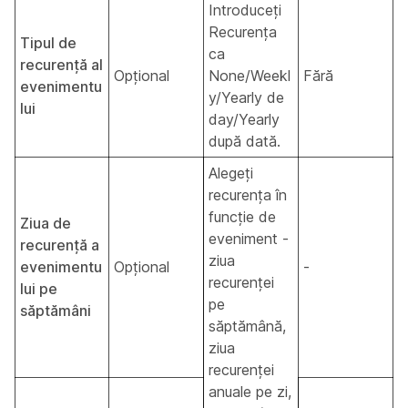
Introduceți
Recurența
Tipul de
ca
recurență al
Opțional
None/Weekl
Fără
evenimentu
y/Yearly de
lui
day/Yearly
după dată.
Alegeți
recurența în
funcție de
Ziua de
eveniment -
recurență a
ziua
evenimentu
Opțional
-
recurenței
lui pe
pe
săptămâni
săptămână,
ziua
recurenței
anuale pe zi,