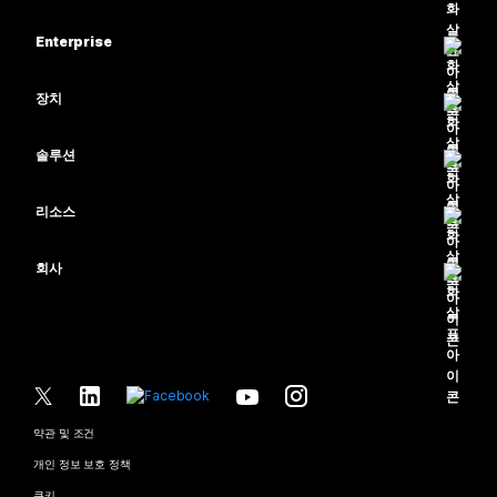
가격
Enterprise
Webex 앱
Webex Suite
장치
Meetings
Calling
헤드셋
Calling
솔루션
Meetings
카메라
교육
메시징
메시징
리소스
Desk 시리즈
의료 서비스
화면 공유
다운로드
Slido
Room 시리즈
회사
정부
테스트 미팅 참여하기
Webinars
Cisco
Board 시리즈
재무
온라인 학습
이벤트
지원 연락처
전화 시리즈
스포츠 및 엔터테인먼트
통합
Contact Center
영업팀에 문의
보조 프로그램
최전선
접근성
CPaaS
약관 및 조건
Webex Blog
비영리
개인 정보 보호 정책
포용성
보안
Webex 사고적 리더십
쿠키
스타트업