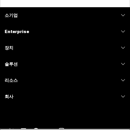
소기업
가격
Enterprise
Webex 앱
Webex Suite
장치
Meetings
Calling
헤드셋
Calling
솔루션
Meetings
카메라
메시징
교육
메시징
리소스
Desk 시리즈
화면 공유
의료 서비스
Slido
다운로드
Room 시리즈
회사
정부
Webinars
테스트 미팅 참여하기
Board 시리즈
Cisco
재무
이벤트
온라인 학습
전화 시리즈
지원 연락처
스포츠 및 엔터테인먼트
Contact Center
통합
보조 프로그램