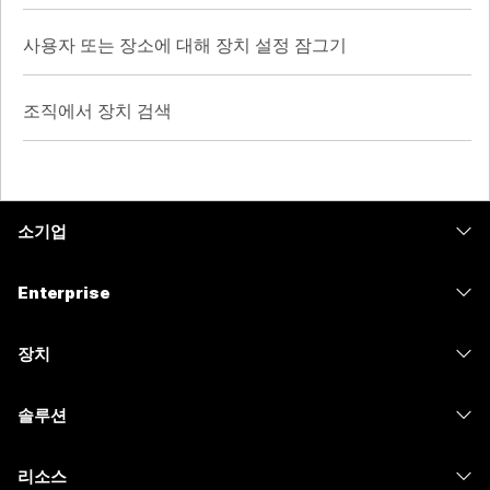
사용자 또는 장소에 대해 장치 설정 잠그기
조직에서 장치 검색
소기업
가격
Enterprise
Webex 앱
Webex Suite
장치
Meetings
Calling
헤드셋
Calling
솔루션
Meetings
카메라
메시징
교육
메시징
리소스
Desk 시리즈
화면 공유