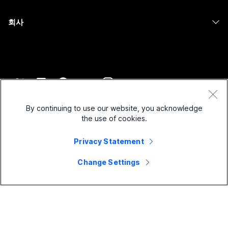
의료 서비스
Slido
다운로드
Room 시리즈
회사
정부
Webinars
테스트 미팅 참여하기
Board 시리즈
Cisco
재무
이벤트
온라인 학습
전화 시리즈
지원 연락처
스포츠 및 엔터테인먼트
Contact Center
통합
보조 프로그램
영업팀에 문의
최전선
CPaaS
접근성
약관 및 조건
Webex Blog
비영리
보안
By continuing to use our website, you acknowledge
포용성
개인 정보 보호 정책
the use of cookies.
Webex 사고적 리더십
스타트업
Control Hub
쿠키
실시간 및 주문형 웨비나
Webex Merch 스토어
Privacy Statement
등록 상표
하이브리드 작업
Webex 커뮤니티
©
2026
Cisco 및/또는 관련 제휴. All rights reserved.
경력
Change Settings
Webex 개발자
뉴스 및 혁신