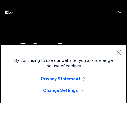
의료 서비스
Slido
다운로드
Room 시리즈
회사
정부
Webinars
테스트 미팅 참여하기
Board 시리즈
Cisco
재무
이벤트
온라인 학습
전화 시리즈
지원 연락처
스포츠 및 엔터테인먼트
Contact Center
통합
보조 프로그램
영업팀에 문의
최전선
CPaaS
접근성
약관 및 조건
Webex Blog
비영리
보안
By continuing to use our website, you acknowledge
포용성
개인 정보 보호 정책
the use of cookies.
Webex 사고적 리더십
스타트업
Control Hub
쿠키
실시간 및 주문형 웨비나
Webex Merch 스토어
Privacy Statement
등록 상표
하이브리드 작업
Webex 커뮤니티
©
2026
Cisco 및/또는 관련 제휴. All rights reserved.
경력
Change Settings
Webex 개발자
뉴스 및 혁신