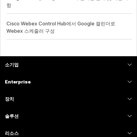
항
Cisco Webex Control Hub에서 Google 캘린더로
Webex 스케줄러 구성
소기업
가격
Enterprise
Webex 앱
Webex Suite
장치
Meetings
Calling
헤드셋
Calling
솔루션
Meetings
카메라
메시징
교육
메시징
리소스
Desk 시리즈
화면 공유