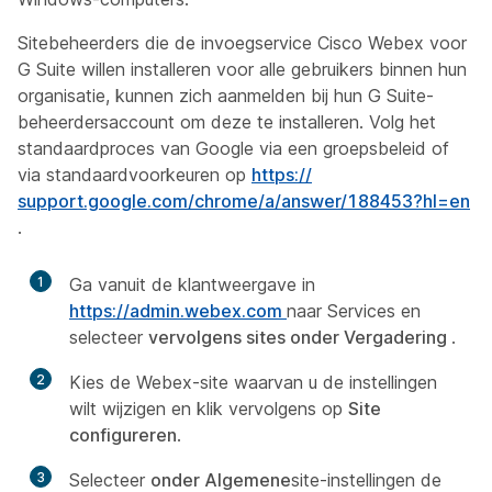
Sitebeheerders die de invoegservice Cisco Webex voor
G Suite willen installeren voor alle gebruikers binnen hun
organisatie, kunnen zich aanmelden bij hun G Suite-
beheerdersaccount om deze
te installeren. Volg het
standaardproces van Google via een groepsbeleid of
via standaardvoorkeuren op
https:/​/​
support.google.com/​chrome/​a/​answer/​188453?hl=en
.
1
Ga vanuit de klantweergave in
https://admin.webex.com
naar Services en
selecteer
vervolgens sites onder Vergadering
.
2
Kies de Webex-site waarvan u de instellingen
wilt wijzigen en klik vervolgens op
Site
configureren
.
3
Selecteer
onder Algemene
site-instellingen de