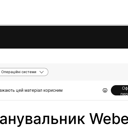
Операційні системи
Оф
вважають цей матеріал корисним
пер
анувальник Webex