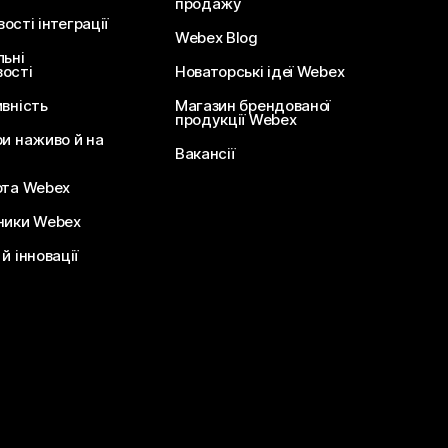
продажу
сті інтеграції
Webex Blog
льні
ості
Новаторські ідеї Webex
ивність
Магазин брендованої
продукції Webex
ри наживо й на
Вакансії
ота Webex
ники Webex
й інновації