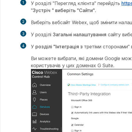
1
У розділі "Перегляд клієнта" перейдіть
http
"
Зустріч
" виберіть "Сайти"
.
2
Виберіть вебсайт Webex, щоб змінити налаш
3
У розділі
Загальні налаштування
сайту виб
4
У
розділі "Інтеграція з
третіми сторонами" в
Ви можете вибрати, які домени Google мо
користувачів у цих доменах G Suite.