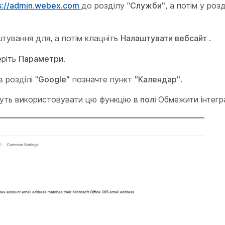
s://admin.webex.com
до розділу "
Служби"
, а потім у розд
тування для, а потім клацніть
Налаштувати вебсайт
.
еріть
Параметри
.
 розділі "
Google"
позначте пункт
"Календар"
.
жуть використовувати цю функцію в
полі
Обмежити інтегр