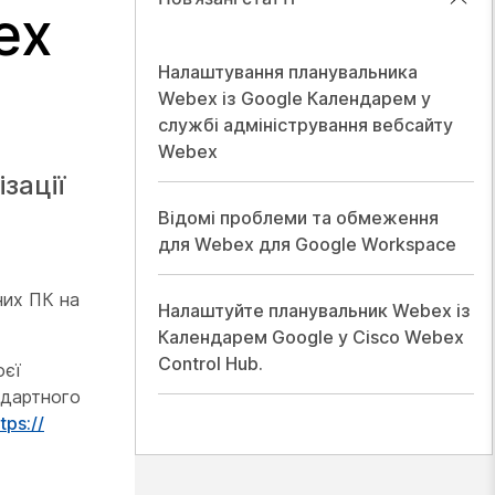
ex
Налаштування планувальника
Webex із Google Календарем у
службі адміністрування вебсайту
Webex
зації
Відомі проблеми та обмеження
для Webex для Google Workspace
них ПК на
Налаштуйте планувальник Webex із
Календарем Google у Cisco Webex
Control Hub.
оєї
андартного
tps:/​/​