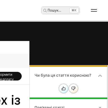
Пошук
...
⌘K
ормити
Чи була ця стаття корисною?
едплату
 із
Пов’язані статті