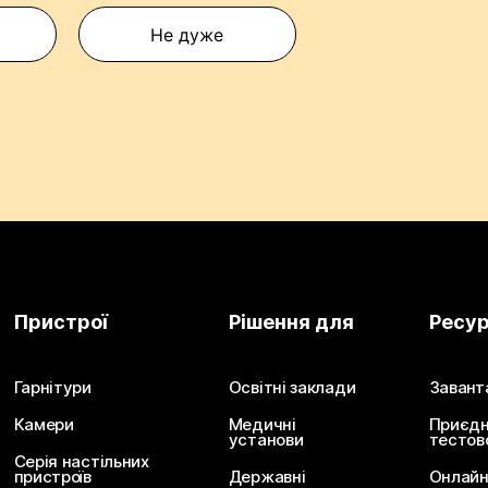
Не дуже
Пристрої
Рішення для
Ресу
Гарнітури
Освітні заклади
Завант
Камери
Медичні
Приєдн
установи
тестов
Серія настільних
пристроїв
Державні
Онлайн