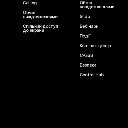
Calling
Обмін
повідомленнями
Обмін
повідомленнями
Slido
Спільний доступ
Вебінари
до екрана
Події
Контакт-центр
CPaaS
Безпека
Control Hub