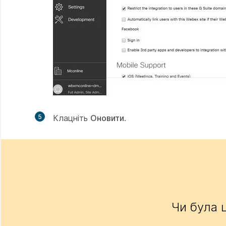
5
Клацніть
Оновити
.
Чи була 