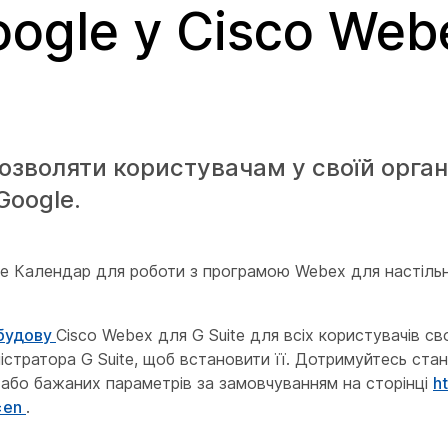
ogle у Cisco Web
озволяти користувачам у своїй органі
Google.
le Календар для роботи з програмою Webex для настіль
будову
Cisco Webex для G Suite для всіх користувачів св
іністратора G Suite, щоб встановити її. Дотримуйтесь ст
 або бажаних параметрів за замовчуванням на сторінці
ht
l=en
.