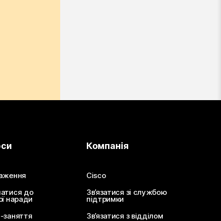
рси
Компанія
аження
Cisco
атися до
Зв’язатися зі службою
ої наради
підтримки
-заняття
Зв’язатися з відділом