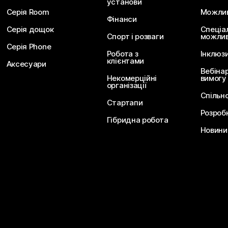
установи
Серія Room
Можливо
Фінанси
Серія дощок
Спеціа
Спорт і розваги
можлив
Серія Phone
Робота з
Інклюз
клієнтами
Аксесуари
Вебіна
Некомерційні
вимогу
організації
Спільн
Стартапи
Розроб
Гібридна робота
Новини 