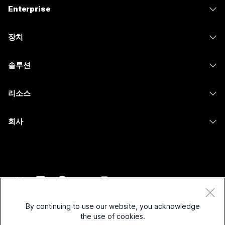
Enterprise
Webex 앱
Webex Suite
장치
Meetings
Calling
헤드셋
Calling
솔루션
Meetings
카메라
메시징
교육
메시징
리소스
Desk 시리즈
화면 공유
의료 서비스
Slido
다운로드
Room 시리즈
회사
정부
Webinars
테스트 미팅 참여하기
Board 시리즈
Cisco
재무
이벤트
온라인 학습
전화 시리즈
지원 연락처
스포츠 및 엔터테인먼트
Contact Center
통합
보조 프로그램
영업팀에 문의
최전선
CPaaS
접근성
약관 및 조건
Webex Blog
비영리
보안
By continuing to use our website, you acknowledge
포용성
개인 정보 보호 정책
the use of cookies.
Webex 사고적 리더십
스타트업
Control Hub