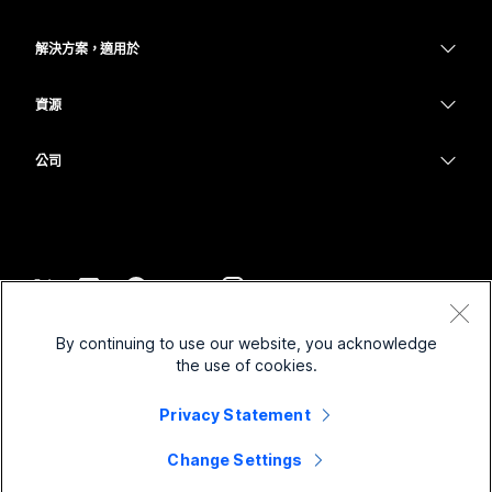
Meetings
Calling
耳機
Calling
解決方案，適用於
Meetings
攝影機
教育
Messaging
Messaging
資源
Desk 系列
醫療保健
螢幕共用
下載
Slido
Room 系列
公司
政府
加入測驗會議
Webinars
Cisco
Board 系列
財務
線上課程
Events
聯絡技術支援
電話系列
運動與娛樂
整合
Contact Center
聯絡銷售人員
配件
前線
協助工具
CPaaS
條款和條件
Webex 部落格
By continuing to use our website, you acknowledge
非營利
隱私權聲明
包容性
安全性
the use of cookies.
Webex 思想領導力
Cookie
啟動
即時和隨選網路研討會
Control Hub
Privacy Statement
Webex Merch Store
商標
混合式工作
Webex 社群
©
2026
Cisco 和/或其子公司。保留所有權利。
職業
Change Settings
Webex 開發人員