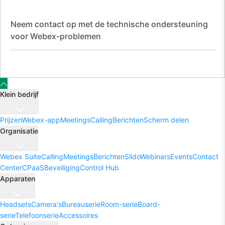
Neem contact op met de technische ondersteuning
voor Webex-problemen
Klein bedrijf
Prijzen
Webex-app
Meetings
Calling
Berichten
Scherm delen
Organisatie
Webex Suite
Calling
Meetings
Berichten
Slido
Webinars
Events
Contact
Center
CPaaS
Beveiliging
Control Hub
Apparaten
Headsets
Camera's
Bureauserie
Room-serie
Board-
serie
Telefoonserie
Accessoires