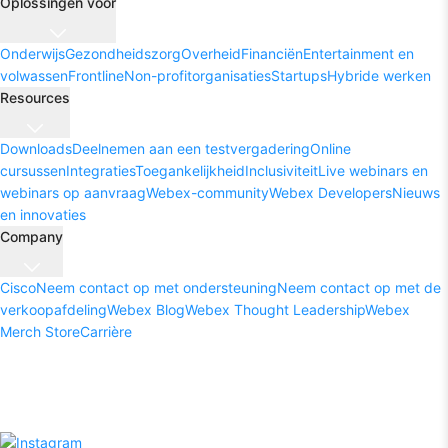
Oplossingen voor
Onderwijs
Gezondheidszorg
Overheid
Financiën
Entertainment en
volwassen
Frontline
Non-profitorganisaties
Startups
Hybride werken
Resources
Downloads
Deelnemen aan een testvergadering
Online
cursussen
Integraties
Toegankelijkheid
Inclusiviteit
Live webinars en
webinars op aanvraag
Webex-community
Webex Developers
Nieuws
en innovaties
Company
Cisco
Neem contact op met ondersteuning
Neem contact op met de
verkoopafdeling
Webex Blog
Webex Thought Leadership
Webex
Merch Store
Carrière