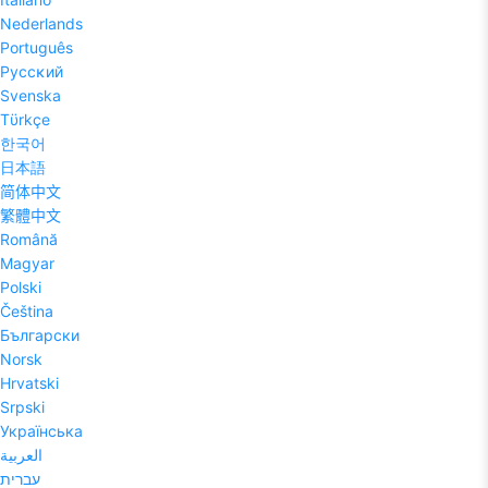
Nederlands
Português
Pyccĸий
Svenska
Tϋrkçe
한국어
日本語
简体中文
繁體中文
Română
Magyar
Polski
Čeština
Български
Norsk
Hrvatski
Srpski
Українська
العربية
עברית