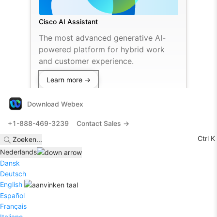
Cisco AI Assistant
The most advanced generative AI-
powered platform for hybrid work
and customer experience.
Learn more →
Download Webex
+1-888-469-3239
Contact Sales →
Ctrl K
Zoeken
...
Nederlands
Dansk
Deutsch
English
Español
Français
Italiano