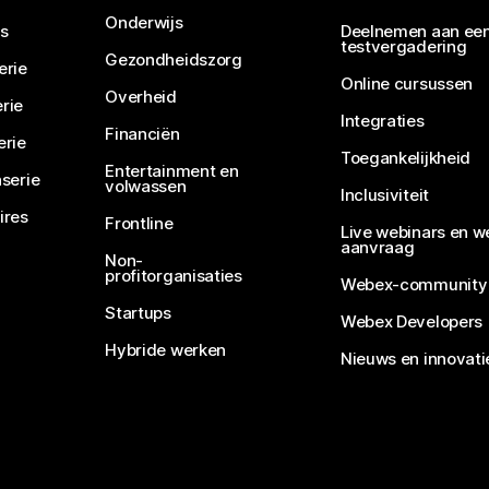
Onderwijs
s
Deelnemen aan ee
testvergadering
Gezondheidszorg
erie
Online cursussen
Overheid
rie
Integraties
Financiën
erie
Toegankelijkheid
Entertainment en
serie
volwassen
Inclusiviteit
ires
Frontline
Live webinars en w
aanvraag
Non-
profitorganisaties
Webex-community
Startups
Webex Developers
Hybride werken
Nieuws en innovati