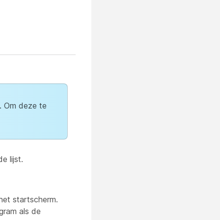
b. Om deze te
 lijst.
et startscherm.
gram als de