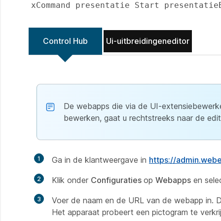
xCommand presentatie Start presentatie
Control Hub
Ui-uitbreidingeneditor
De webapps die via de UI-extensiebewerke
bewerken, gaat u rechtstreeks naar de edit
1
Ga in de klantweergave in
https://admin.web
2
Klik onder
Configuraties
op
Webapps
en sele
3
Voer de naam en de URL van de webapp in. D
Het apparaat probeert een pictogram te verk