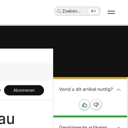
Zoeken
...
⌘K
Vond u dit artikel nuttig?
Abonneren
au
Gerelateerde artikelen