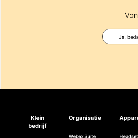
Vond
Ja, beda
Klein
Organisatie
Appar
bedrijf
Webex Suite
Headset