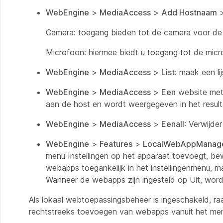
WebEngine
>
MediaAccess
>
Add Hostnaam
Camera: toegang bieden tot de camera voor de 
Microfoon: hiermee biedt u toegang tot de micr
WebEngine
>
MediaAccess
>
List
: maak een l
WebEngine
>
MediaAccess
>
Een
website met 
aan de host en wordt weergegeven in het resultaa
WebEngine
>
MediaAccess
>
Eenall
: Verwijde
WebEngine
>
Features
>
LocalWebAppManag
menu Instellingen op het apparaat toevoegt, bewe
webapps toegankelijk in het instellingenmenu, m
Wanneer de webapps zijn ingesteld op Uit, word
Als lokaal webtoepassingsbeheer is ingeschakeld, ra
rechtstreeks toevoegen van webapps vanuit het menu