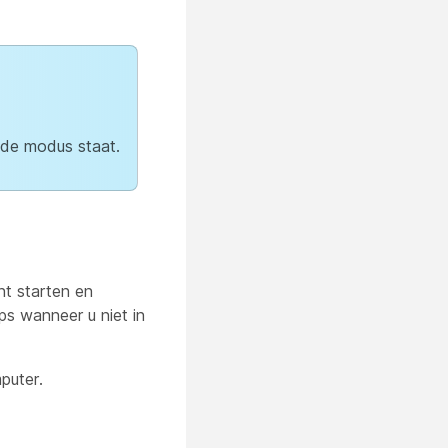
nde modus staat.
nt starten en
s wanneer u niet in
puter.