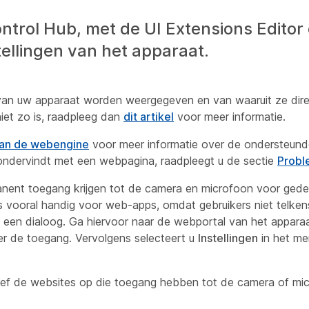
trol Hub, met de UI Extensions Editor 
ellingen van het apparaat.
 van uw apparaat worden weergegeven en van waaruit ze di
niet zo is, raadpleeg dan
dit artikel
voor meer informatie.
van de webengine
voor meer informatie over de ondersteund
ondervindt met een webpagina, raadpleegt u de sectie
Probl
anent toegang krijgen tot de camera en microfoon voor gedef
is vooral handig voor web-apps, omdat gebruikers niet telk
een dialoog. Ga hiervoor naar de webportal van het apparaat
er de toegang. Vervolgens selecteert u
Instellingen
in het me
ef de websites op die toegang hebben tot de camera of mi