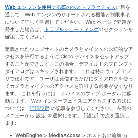
Web エンジンを使用する際のベストプラクティス
に目を
通して、Web エンジンのサポートされる機能と制限事項
について詳しく学習してください。 Web ページで問題が
発生した場合は、
トラブルシューティング
のセクションを
確認してください。
定義されたウェブサイトのカメラとマイクへの永続的なア
クセスを許可するように Cisco デバイスをセットアップ
することができます。この場合、デフォルトのプロンプト
ダイアログはスキップされます。 これは特にウェブ アプ
リで便利です。ユーザは発信するたびにダイアログを使っ
てカメラとマイクへのアクセスを許可する必要がなくなり
ます。 これを行うには、デバイスのウェブ ポータルに移
動します。 Web インターフェイスにアクセスする方法に
ついては、
詳細設定
の記事を参照してください。 左側の
メニューから
設定
を選択します。 [
設定
] で次を選択し
ます:
WebEngine
>
MediaAccess
>
ホスト名の追加
:カ