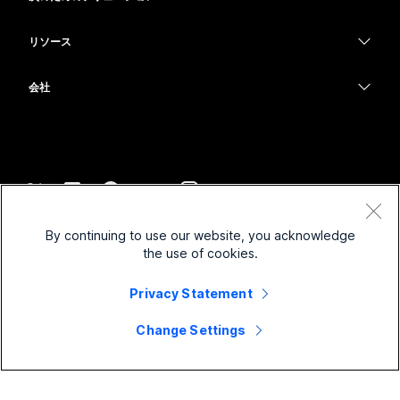
Meetings
カメラ
教育
メッセージング
メッセージング
リソース
Desk シリーズ
ヘルスケア
画面共有
ダウンロード
Slido
Room シリーズ
会社
行政
テストミーティングに参加
ウェビナー
Cisco
Board シリーズ
財務
オンラインクラス
Events
サポートへお問い合わせ
Phone シリーズ
スポーツとエンターテインメント
インテグレーション
Contact Center
セールスに問い合わせ
アクセサリ
フロントライン
アクセシビリティ
CPaaS
利用規約
Webex Blog
By continuing to use our website, you acknowledge
非営利
プライバシーステートメント
インクルージョン
セキュリティ
the use of cookies.
Webex ソート リーダーシップ
クッキー
スタートアップ
ライブ & オンデマンド ウェビナー
Control Hub
Privacy Statement
Webex Merch Store
商標
ハイブリッド ワーク
Webex Community
©
2026
Cisco and/or its affiliates. All rights reserved.
キャリア
Change Settings
Webex Developers
ニュース & イノベーション