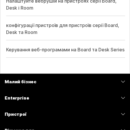
Налаштуйте вебрушій на пристроях серії Board,
Desk і Room
конфігурації пристроїв для пристроїв серії Board,
Desk та Room
Керування веб-програмами на Board та Desk Series
Малий бізнес
Тарифи
Enterprise
Програма Webex
Webex Suite
Пристрої
Наради
Calling
Гарнітури
Calling