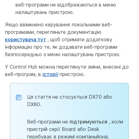
веб-програми не відображаються в меню
налаштувань пристрою.
Якщо ввімкнено керування локальними веб-
програмами, перегляньте документацію
користувача тут
, щоб отримати додаткову
інформацію про те, як додавати веб-програми
безпосередньо з меню налаштувань пристрою.
У Control Hub можна переглянути зміни, внесені до
веб-програм, в
історії
пристрою.
Ця стаття не стосується DX70 або
DX80.
Веб-програми не
підтримуються
, коли
пристрій серії Board або Desk
перебуває в режимі компаньйона.