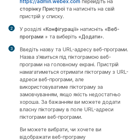
https://admin.webex.com
перейдіть на
сторінку Пристрої
та натисніть на свій
пристрій у списку.
2
У розділі
«Конфігурації»
натисніть
«Веб-
програми
» та виберіть
«Додати
».
3
Введіть назву та URL-адресу веб-програми.
Назва з'явиться під піктограмою веб-
програми на головному екрані. Пристрій
намагатиметься отримати піктограму з URL-
адреси веб-програми, але
використовуватиме піктограму за
замовчуванням, якщо якість недостатньо
хороша. За бажанням ви можете додати
власну піктограму в поле URL-адреси
піктограми веб-програми.
Ви можете вибрати, чи хочете ви
відображати веб-програму