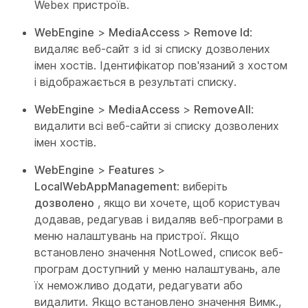
Webex пристроїв.
WebEngine
>
MediaAccess
>
Remove Id
:
видаляє веб-сайт з id зі списку дозволених
імен хостів. Ідентифікатор пов'язаний з хостом
і відображається в результаті списку.
WebEngine
>
MediaAccess
>
RemoveAll
:
видалити всі веб-сайти зі списку дозволених
імен хостів.
WebEngine
>
Features
>
LocalWebAppManagement
: виберіть
дозволено
, якщо ви хочете, щоб користувач
додавав, редагував і видаляв веб-програми в
меню налаштувань на пристрої. Якщо
встановлено значення NotLowed, список веб-
програм доступний у меню налаштувань, але
їх неможливо додати, редагувати або
видалити. Якщо встановлено значення Вимк.,