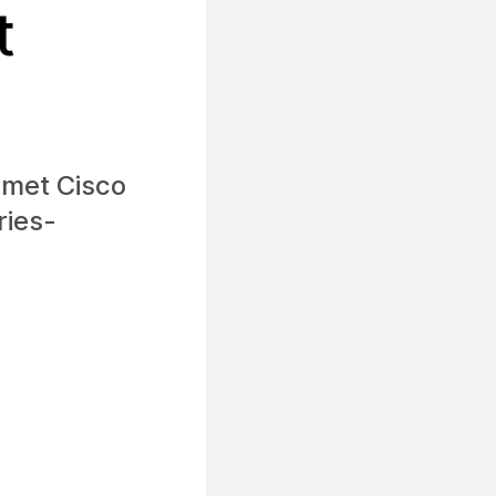
t
 met Cisco
ries-