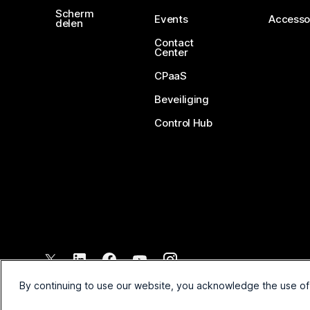
Scherm
Events
Accesso
delen
Contact
Center
CPaaS
Beveiliging
Control Hub
©
2026
Cisco en/of de dochterondernemingen. Alle rechten voo
By continuing to use our website, you acknowledge the use of