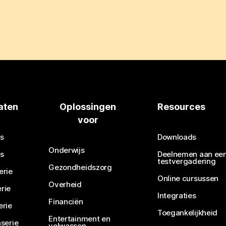
aten
Oplossingen
Resources
voor
s
Downloads
Onderwijs
s
Deelnemen aan ee
testvergadering
Gezondheidszorg
erie
Online cursussen
Overheid
rie
Integraties
Financiën
erie
Toegankelijkheid
Entertainment en
serie
volwassen