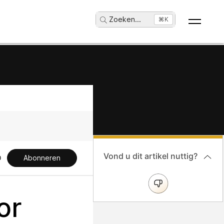
Zoeken
...
⌘K
Vond u dit artikel nuttig?
Abonneren
or