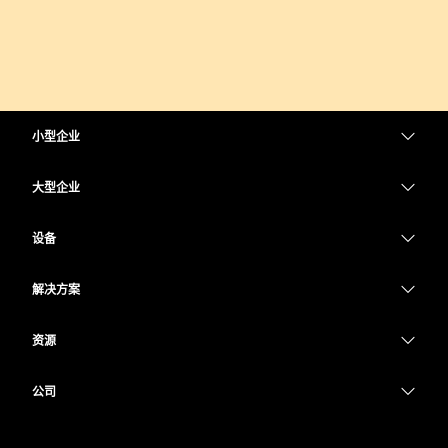
小型企业
定价
大型企业
Webex 应用程序
Webex Suite
设备
Meetings
Calling
头戴式耳机
Calling
解决方案
Meetings
摄像头
教育
消息传递
消息传递
资源
Desk 系列
医疗保健
屏幕共享
下载
Slido
Room 系列
公司
政府
加入测试会议
Webinars
Cisco
Board 系列
财务