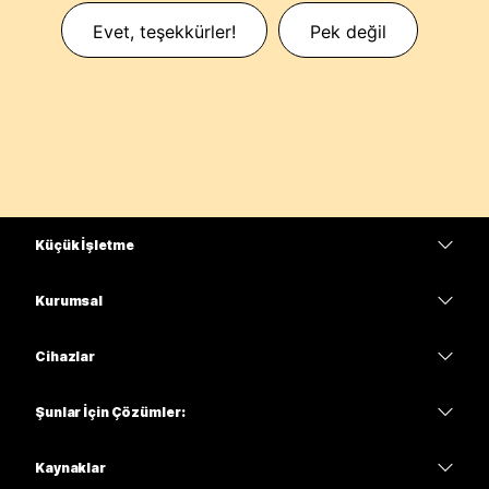
Evet, teşekkürler!
Pek değil
Küçük İşletme
Fiyatlar
Kurumsal
Webex Uygulaması
Webex Suite
Cihazlar
Meetings
Calling
kulaklıklar
Calling
Şunlar İçin Çözümler:
Meetings
Kameralar
Eğitim
Mesajlaşma
Mesajlaşma
Kaynaklar
Masa Serisi