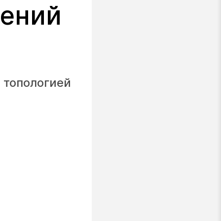
щений
 топологией