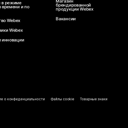
Магазин
 в режиме
брендированной
 времени и по
продукции Webex
Вакансии
во Webex
чики Webex
и инновации
ие о конфиденциальности
Файлы cookie
Товарные знаки