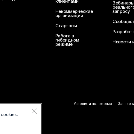
клиентами
Вебинары
реального
Некоммерческие
запросу
организации
Сообщест
Стартапы
Разработ
Работа в
гибридном
Новости 
режиме
Условия и положения
Заявлен
 cookies.