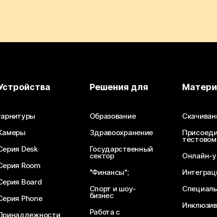
Устройства
Решения для
Матер
гарнитуры
Образование
Скачиван
Камеры
Здравоохранение
Присоеди
тестовом
Серия Desk
Государственный
сектор
Онлайн-у
Серия Room
"Финансы";
Интеграц
Серия Board
Спорт и шоу-
Специаль
бизнес
Серия Phone
Инклюзив
Работа с
Принадлежности