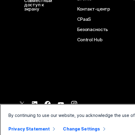
Совместный
доступ к
экрану
Контакт-центр
CPaaS
Безопасность
Control Hub
©
2026
Cisco и/или филиалы компании. Все права защищены.
By continuing to use our website, you acknowledge the use of
Privacy Statement
Change Settings