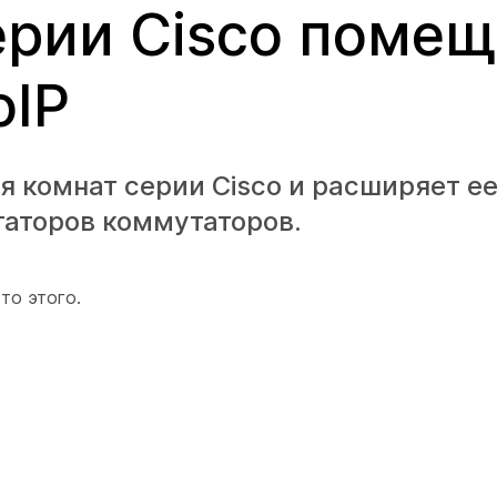
ерии Cisco поме
oIP
я комнат серии Cisco и расширяет ее
таторов коммутаторов.
то этого.