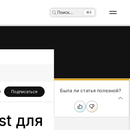
Поиск
...
⌘K
Была ли статья полезной?
Подписаться
st для