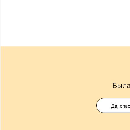
Была
Да, спа