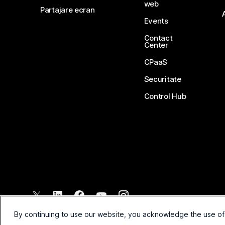
web
Partajare ecran
Events
Contact
Center
CPaaS
Securitate
Control Hub
©
2026
Cisco și/sau afiliații săi. Toate drepturile rezervate.
By continuing to use our website, you acknowledge the use of