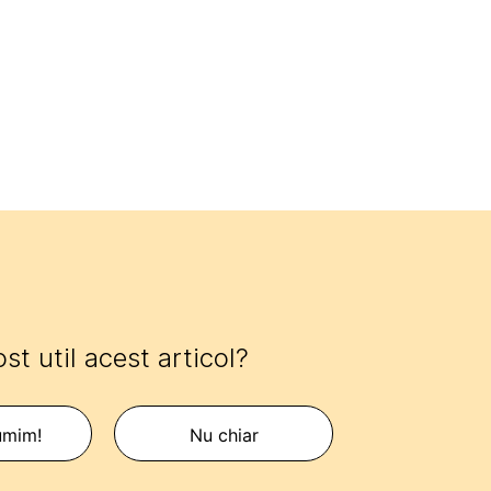
ost util acest articol?
umim!
Nu chiar