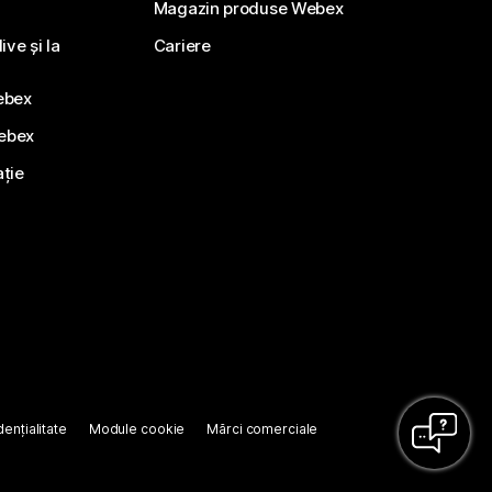
Magazin produse Webex
ve și la
Cariere
ebex
Webex
ație
ențialitate
Module cookie
Mărci comerciale