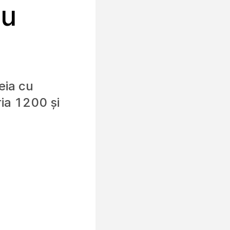
cu
eia cu
ria 1200 și