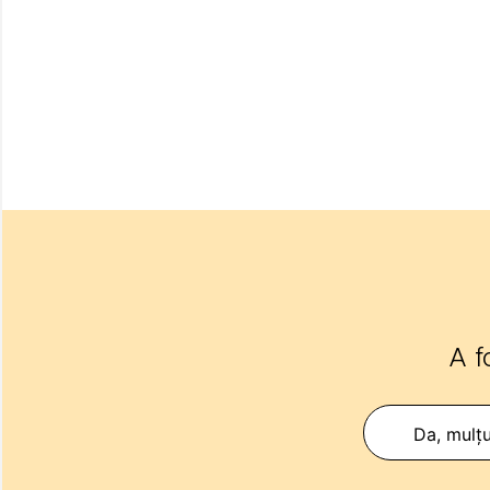
A f
Da, mulț