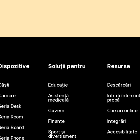
Dispozitive
Soluții pentru
Resurse
Căști
Educație
Descărcări
Camere
Asistență
Intrați într-o î
medicală
probă
Seria Desk
Guvern
Cursuri online
Seria Room
Finanțe
Integrări
Seria Board
Sport și
Accesibilitate
divertisment
Seria Phone