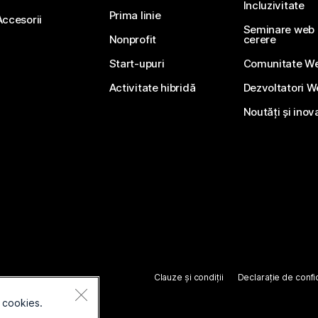
Incluzivitate
Prima linie
Accesorii
Seminare web li
Nonprofit
cerere
Start-upuri
Comunitate W
Activitate hibridă
Dezvoltatori 
Noutăți și inov
Clauze și condiții
Declarație de confid
 cookies.