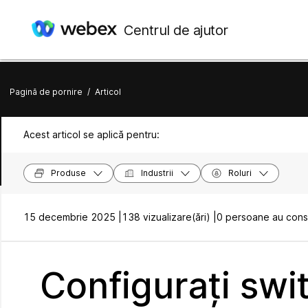
Centrul de ajutor
Pagină de pornire
/
Articol
Acest articol se aplică pentru:
Produse
Industrii
Roluri
15 decembrie 2025 |
138 vizualizare(ări) |
0 persoane au consi
Configurați swi