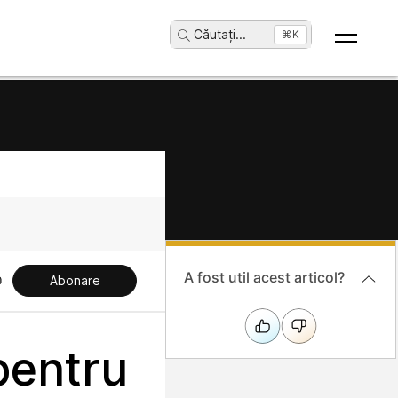
Căutați
...
⌘K
A fost util acest articol?
Abonare
pentru