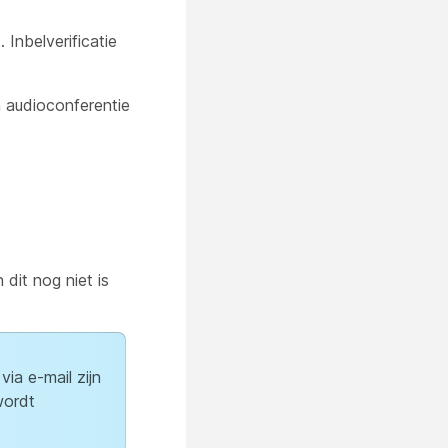
 Inbelverificatie
n audioconferentie
n dit nog niet is
ia e-mail zijn
wordt