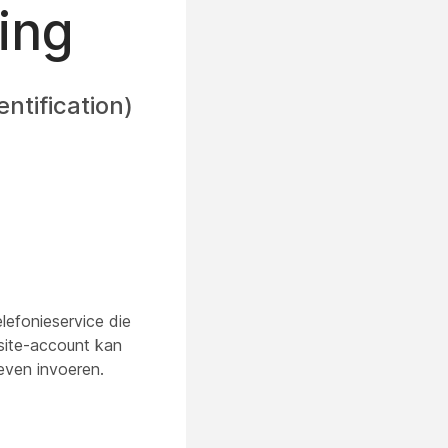
ning
entification)
telefonieservice die
site-account kan
even invoeren.