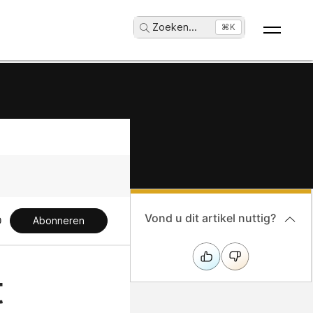
Zoeken
...
⌘K
Vond u dit artikel nuttig?
Abonneren
t