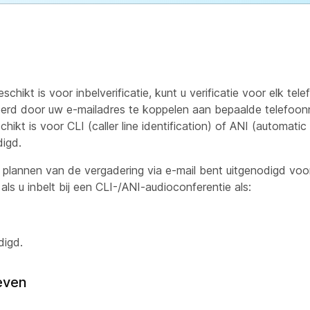
chikt is voor inbelverificatie, kunt u verificatie voor elk te
fieerd door uw e-mailadres te koppelen aan bepaalde telefoo
chikt is voor CLI (caller line identification) of ANI (automati
digd.
t plannen van de vergadering via e-mail bent uitgenodigd voo
 als u inbelt bij een CLI-/ANI-audioconferentie als:
digd.
even