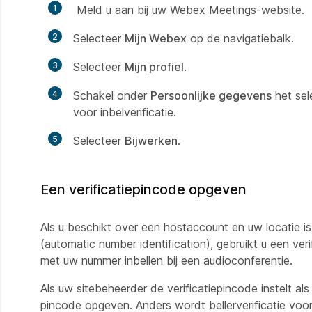
1
Meld u aan bij uw Webex Meetings-website.
2
Selecteer
Mijn Webex
op de navigatiebalk.
3
Selecteer
Mijn profiel
.
4
Schakel onder
Persoonlijke gegevens
het sel
voor inbelverificatie.
5
Selecteer
Bijwerken
.
Een verificatiepincode opgeven
Als u beschikt over een hostaccount en uw locatie is 
(automatic number identification), gebruikt u een ver
met uw nummer inbellen bij een audioconferentie.
Als uw sitebeheerder de verificatiepincode instelt als
pincode opgeven. Anders wordt bellerverificatie voo