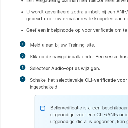
Een vergadering plannen met teleconferentieverif
U wordt geverifieerd zodra u inbelt bij een ANI-
gebeurt door uw e-mailadres te koppelen aan ee
Geef een inbelpincode op voor verificatie om te 
1
Meld u aan bij uw Training-site.
2
Klik op de navigatiebalk onder
Een sessie hos
3
Selecteer
Audio-opties wijzigen
.
4
Schakel het selectievakje
CLI-verificatie voo
ingeschakeld.
Bellerverificatie is
alleen
beschikbaar 
uitgenodigd voor een CLI-/ANI-audio
uitgenodigd die al is begonnen, kan g