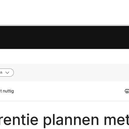
en
 nuttig
rentie plannen me