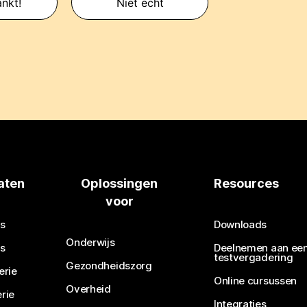
nkt!
Niet echt
aten
Oplossingen
Resources
voor
s
Downloads
Onderwijs
s
Deelnemen aan ee
testvergadering
Gezondheidszorg
erie
Online cursussen
Overheid
rie
Integraties