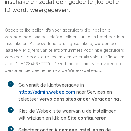
inschakelen zodat een gedeeltelijke beller-
ID wordt weergegeven.
Gedeeltelijke beller-id's voor gebruikers die inbellen bij
vergaderingen via de telefoon alleen kunnen sitebeheerders
inschakelen. Als deze functie is ingeschakeld, worden de
laatste vier cijfers van telefoonnummers voor inbelgebruikers
vervangen door sterretjes en zien ze er als volgt uit: 'Inbellen
User_1 (+1234567****).' Deze functie is niet van invloed op
personen die deelnemen via de Webex-web-app.
1
Ga vanuit de klantweergave in
https://admin.webex.com
naar Services en
selecteer
vervolgens sites onder Vergadering
.
2
Kies de Webex-site waarvan u de instellingen
wilt wijzigen en klik op
Site configureren
.
3
Selecteer onder
Algemene instellingen
de