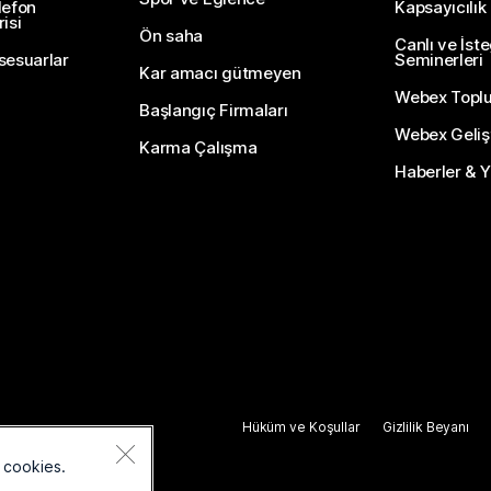
lefon
Kapsayıcılık
isi
Ön saha
Canlı ve İst
sesuarlar
Seminerleri
Kar amacı gütmeyen
Webex Topl
Başlangıç Firmaları
Webex Gelişti
Karma Çalışma
Haberler & Ye
Hüküm ve Koşullar
Gizlilik Beyanı
 cookies.