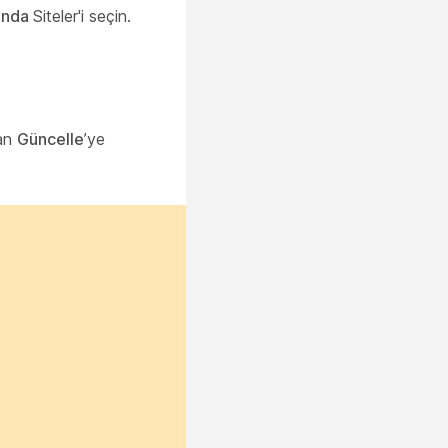
tında
Siteler'i
seçin.
dan
Güncelle
’ye