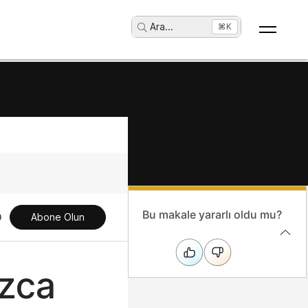
Ara
...
⌘K
Bu makale yararlı oldu mu?
Abone Olun
ızca