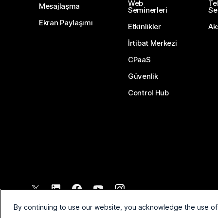
Web
Te
Mesajlaşma
Seminerleri
Ser
Ekran Paylaşımı
Etkinlikler
Ak
İrtibat Merkezi
CPaaS
Güvenlik
Control Hub
©
2026
Cisco ve/veya bağlı kuruluşları. Tüm hakları saklıdır.
By continuing to use our website, you acknowledge the use of