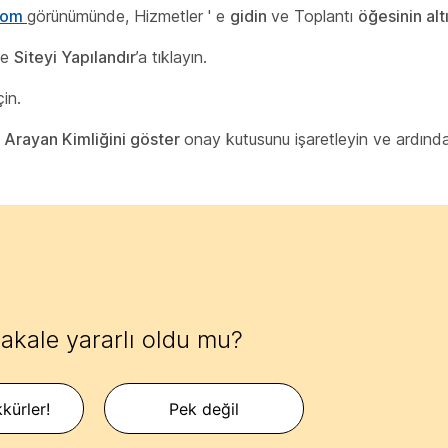
.com
görünümünde, Hizmetler ' e
gidin
ve Toplantı
öğesinin al
ve
Siteyi Yapılandır
’a tıklayın.
çin.
in Arayan Kimliğini göster
onay kutusunu işaretleyin ve ardın
akale yararlı oldu mu?
kürler!
Pek değil