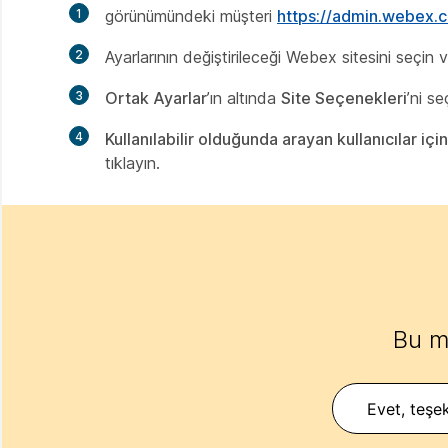
1
görünümündeki müşteri
https://admin.webex
2
Ayarlarının değiştirileceği Webex sitesini seçin 
3
Ortak Ayarlar
’ın altında
Site Seçenekleri
’ni se
4
Kullanılabilir olduğunda arayan kullanıcılar iç
tıklayın.
Bu m
Evet, teşek