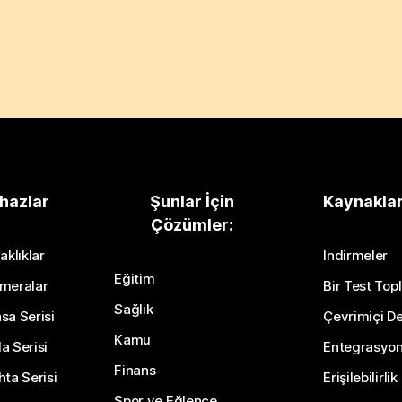
hazlar
Şunlar İçin
Kaynakla
Çözümler:
aklıklar
İndirmeler
Eğitim
meralar
Bir Test Topl
Sağlık
sa Serisi
Çevrimiçi De
Kamu
a Serisi
Entegrasyo
Finans
hta Serisi
Erişilebilirlik
Spor ve Eğlence