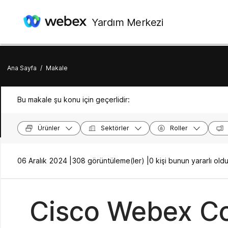
Yardım Merkezi
Ana Sayfa
/
Makale
Bu makale şu konu için geçerlidir:
Ürünler
Sektörler
Roller
06 Aralık 2024 |
308 görüntüleme(ler) |
0 kişi bunun yararlı o
Cisco Webex Co