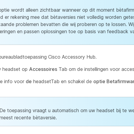
ptie wordt alleen zichtbaar wanneer op dit moment bètafir
ud er rekening mee dat bètaversies niet volledig worden gete
aande problemen bevatten die wij proberen op te lossen. W
eringen en passen oplossingen toe op basis van feedback va
ureaubladtoepassing Cisco Accessory Hub.
w headset op
Accessoires
Tab om de instellingen voor acces
e info voor
de
headsetTab en schakel de
optie Betafirmwa
De toepassing vraagt u automatisch om uw headset bij te w
meest recente bètaversie.