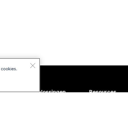
 cookies.
aten
Oplossingen
Resources
voor
s
Downloads
Onderwijs
s
Deelnemen aan ee
testvergadering
Gezondheidszorg