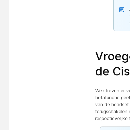
Vroeg
de Ci
We streven er v
bètafunctie gee
van de headset 
terugschakelen 
respectievelijke