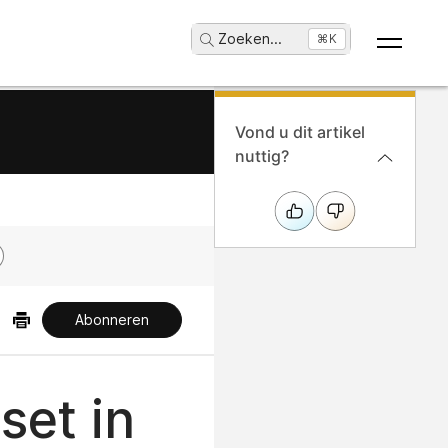
Zoeken
...
⌘K
Vond u dit artikel
nuttig?
Abonneren
set in