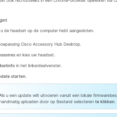
et ook rechtstreeks in een Chrome-browser bijwerken via 
gint
f u de headset op de computer hebt aangesloten.
toepassing Cisco Accessory Hub Desktop.
ssoires
en kies uw headset.
setinfo
in het linkerdeelvenster.
date starten
.
Als u een update wilt uitvoeren vanuit een lokale firmwarebes
handmatig uploaden door op Bestand selecteren
te klikken
.