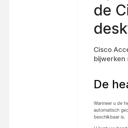
de C
desk
Cisco Acc
bijwerken
De he
Wanneer u de he
automatisch gec
beschikbaar is.