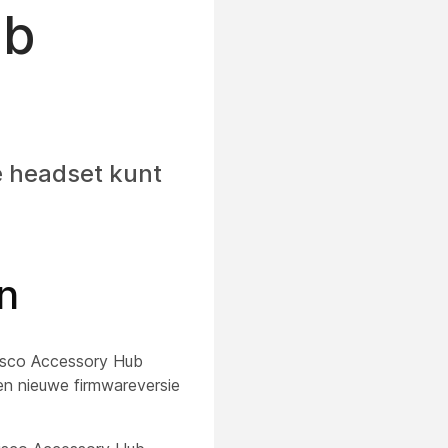
ub
 headset kunt
n
Cisco Accessory Hub
en nieuwe firmwareversie