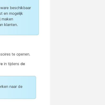
mware beschikbaar
st en mogelijk
ij maken
n klanten.
soires te openen.
re
in tijdens
de
erken naar de