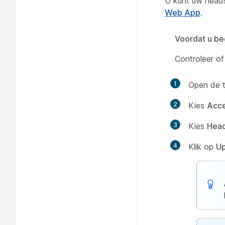
U kunt uw heads
Web App
.
Voordat u be
Controleer o
1
Open de 
2
Kies
Acce
3
Kies
Head
4
Klik op
Up