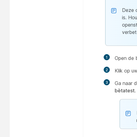
Deze o
is. Ho
openst
verbet
1
Open de b
2
Klik op u
3
Ga naar d
bètatest
.