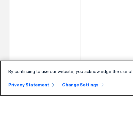
By continuing to use our website, you acknowledge the use of
Privacy Statement
Change Settings
Klein
Organisatie
Appar
bedrijf
Webex Suite
Headset
Prijzen
Calling
Camera'
Webex-app