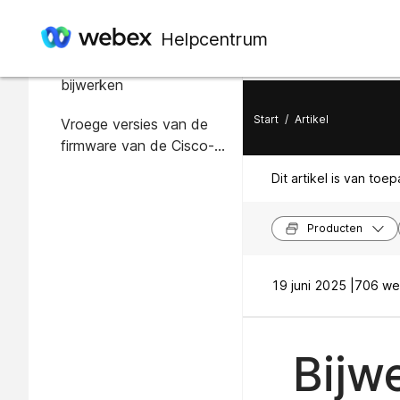
In dit artikel
Helpcentrum
De headsetfirmware
bijwerken
Start
/
Artikel
Vroege versies van de
firmware van de Cisco-
hoofdtelefoon testen
Dit artikel is van toe
Producten
19 juni 2025 |
706 we
Bijw