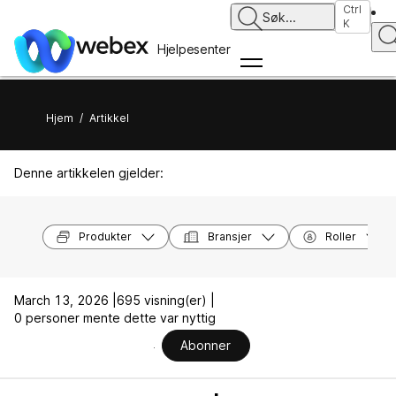
Ctrl
Søk
...
K
Hjelpesenter
Hjem
/
Artikkel
Denne artikkelen gjelder:
Produkter
Bransjer
Roller
March 13, 2026 |
695 visning(er) |
0 personer mente dette var nyttig
Abonner