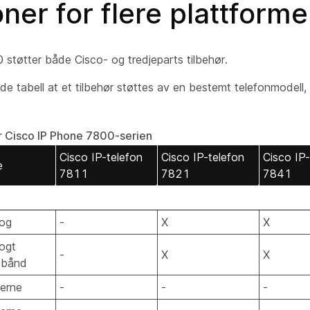
oner for flere plattforme
 støtter både Cisco- og tredjeparts tilbehør.
nde tabell at et tilbehør støttes av en bestemt telefonmodell, 
or Cisco IP Phone 7800-serien
Cisco IP-telefon
Cisco IP-telefon
Cisco IP-
e
7811
7821
7841
log
-
X
X
ogt
-
X
X
dbånd
erne
-
-
-