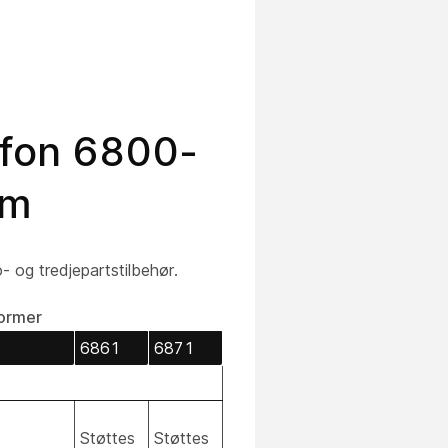
lefon 6800-
rm
 og tredjepartstilbehør.
former
6861
6871
Støttes
Støttes