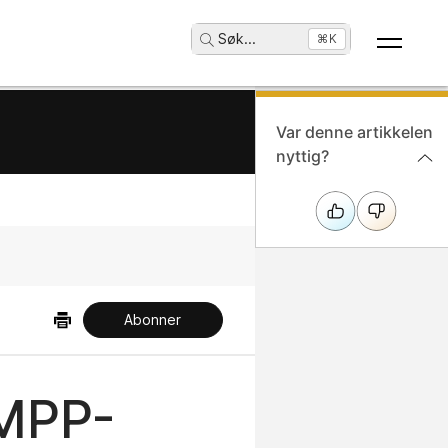
Søk
...
⌘K
Var denne artikkelen
nyttig?
Abonner
 MPP-