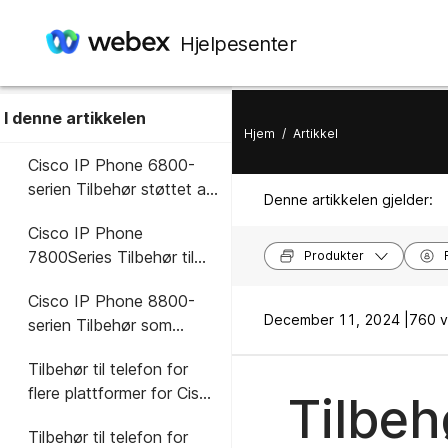
Hjelpesenter
I denne artikkelen
Hjem
/
Artikkel
Cisco IP Phone 6800-
serien Tilbehør støttet av
Denne artikkelen gjelder:
flere plattformer
Cisco IP Phone
7800Series Tilbehør til
Produkter
telefoner med støtte for
Cisco IP Phone 8800-
flere plattformer
December 11, 2024 |
760 vi
serien Tilbehør som
støttes av flere
Tilbehør til telefon for
plattformer
flere plattformer for Cisco
Tilbeh
IP konferansetelefon
Tilbehør til telefon for
7832