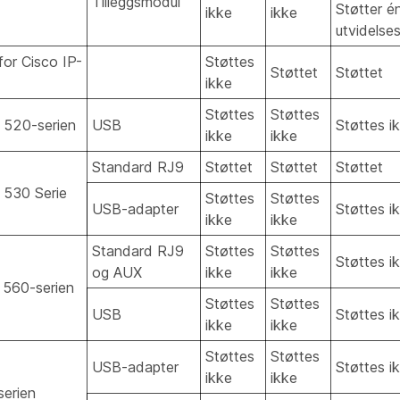
Tilleggsmodul
Støtter é
ikke
ikke
utvidelse
or Cisco IP-
Støttes
Støttet
Støttet
ikke
Støttes
Støttes
 520-serien
USB
Støttes i
ikke
ikke
Standard RJ9
Støttet
Støttet
Støttet
 530 Serie
Støttes
Støttes
USB-adapter
Støttes i
ikke
ikke
Standard RJ9
Støttes
Støttes
Støttes i
og AUX
ikke
ikke
 560-serien
Støttes
Støttes
USB
Støttes i
ikke
ikke
Støttes
Støttes
USB-adapter
Støttes i
ikke
ikke
erien