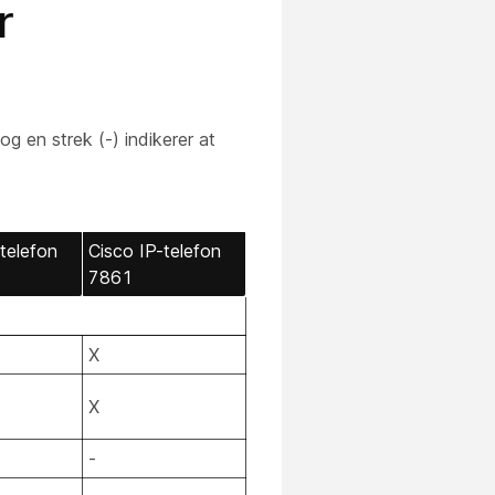
r
og en strek (-) indikerer at
telefon
Cisco IP-telefon
7861
X
X
-