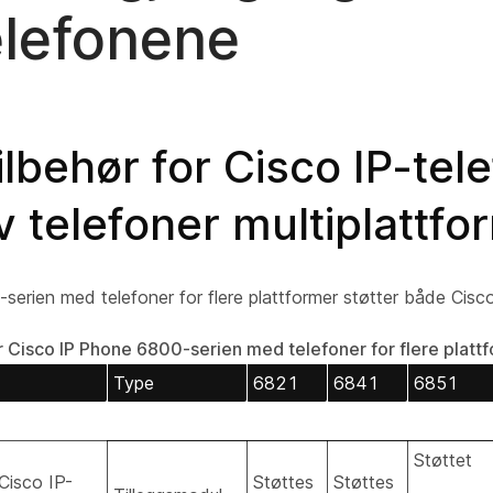
elefonene
tilbehør for Cisco IP-te
v telefoner multiplattfo
erien med telefoner for flere plattformer støtter både Cisco-
or Cisco IP Phone 6800-serien med telefoner for flere platt
Type
6821
6841
6851
Støttet
Cisco IP-
Støttes
Støttes