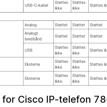
Støttes
Støttes
USB-C-kabel
Støttes i
ikke
ikke
Analog
Støttet
Støttet
Støttet
Analogt
Støttet
Støttet
Støttet
bredbånd
Støttes
Støttes
USB
Støttes i
ikke
ikke
Støttes
Støttes
Eksterne
Støttes i
ikke
ikke
Støttes
Støttes
Eksterne
Støttes i
ikke
ikke
 for Cisco IP-telefon 7