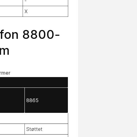
-
X
lefon 8800-
rm
ormer
8865
Støttet