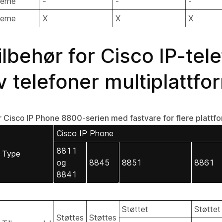
erne
-
-
-
erne
X
X
X
tilbehør for Cisco IP-te
v telefoner multiplattfo
or Cisco IP Phone 8800-serien med fastvare for flere plattf
Cisco IP Phone
8811
Type
og
8845
8851
8861
8841
Støttet
Støttet
Støttes
Støttes