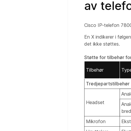
av telef
Cisco IP-telefon 7800
En X indikerer i følge
det ikke støttes.
Støtte for tilbehør f
Tilbehør
Typ
Tredjepartstilbehør
Ana
Headset
Anal
bre
Mikrofon
Ekst