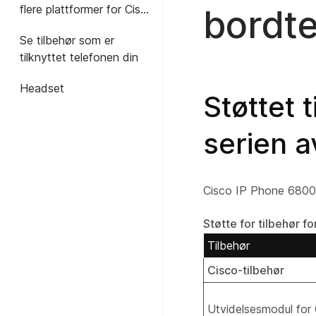
flere plattformer for Cisco
bordt
IP konferansetelefon
Se tilbehør som er
8832
tilknyttet telefonen din
Headset
Støttet 
serien a
Cisco IP Phone 6800-s
Støtte for tilbehør f
Tilbehør
Cisco-tilbehør
Utvidelsesmodul for 