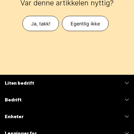
Var denne artikkelen nyttig?
Ja, takk!
Egentlig ikke
Liten bedrift
Priser
Bedrift
Webex-app
Webex Suite
Enheter
Møter
Calling
Hodesett
Calling
Løsninger for