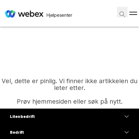
Hjelpesenter
Vel, dette er pinlig. Vi finner ikke artikkelen du
leter etter.
Prøv hjemmesiden eller søk på nytt.
Liten bedrift
Hjem
Priser
Bedrift