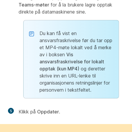
Teams-møter
for å la brukere lagre opptak
direkte på datamaskinene sine.
Du kan få vist en
ansvarsfraskrivelse før du tar opp
et MP4-møte lokalt ved å merke
av i boksen
Vis
ansvarsfraskrivelse for lokalt
opptak (kun MP4)
og deretter
skrive inn en URL-lenke til
organisasjonens retningslinjer for
personvern i tekstfeltet.
5
Klikk på
Oppdater
.