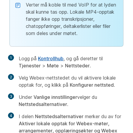
Verter må koble til med VoIP for at lyden
skal kunne tas opp. Lokale MP4-opptak
fanger ikke opp transkripsjoner,
chatoppføringer, deltakerlister eller filer
som deles under møtet.
1
Logg på
Kontrollhub
, og gå deretter til
Tjenester
>
Møte
>
Nettsteder
.
2
Velg Webex-nettstedet du vil aktivere lokale
opptak for, og klikk på
Konfigurer nettsted
.
3
Under
Vanlige innstillinger
velger du
Nettstedsalternativer
.
4
I delen
Nettstedsalternativer
merker du av for
Aktiver lokale opptak for Webex-møter,
arrangementer, opplæringsøkter og Webex