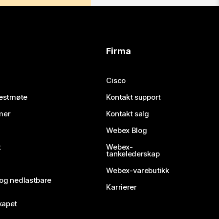
Firma
Cisco
testmøte
Kontakt support
mer
Kontakt salg
Webex Blog
t
Webex-
tankelederskap
Webex-varebutikk
 og nedlastbare
Karrierer
kapet