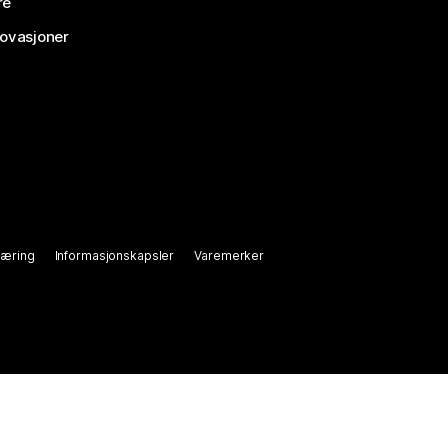
re
novasjoner
læring
Informasjonskapsler
Varemerker