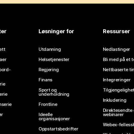
ter
Løsninger for
Ressurser
ett
Utdanning
Nedlastinger
aer
Helsetjenester
Bli med på et 
bord-
Regjering
Nettbaserte ti
Finans
Integreringer
rie
Sport og
Tilgjengelighe
erie
underholdning
Inkludering
nserie
Frontline
Direktesendte
ør
Ideelle
webinarer
organisasjoner
Webex-felless
Oppstartsbedrifter