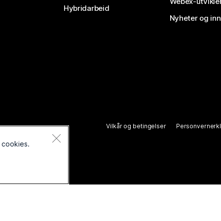
Webex-utvikle
Hybridarbeid
Nyheter og in
Vilkår og betingelser
Personvernerk
 cookies.