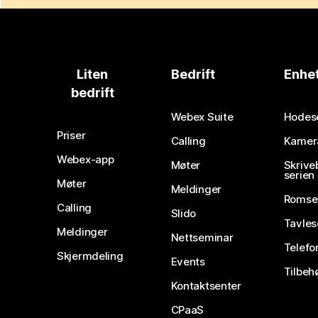
Liten
Bedrift
Enhe
bedrift
Webex Suite
Hodes
Priser
Calling
Kamer
Webex-app
Møter
Skrive
serien
Møter
Meldinger
Romse
Calling
Slido
Tavles
Meldinger
Nettseminar
Telefo
Skjermdeling
Events
Tilbeh
Kontaktsenter
CPaaS