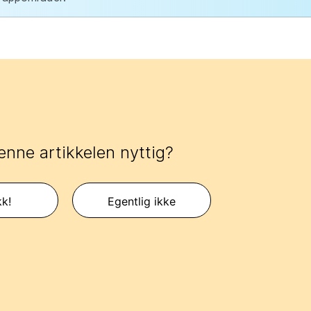
enne artikkelen nyttig?
kk!
Egentlig ikke