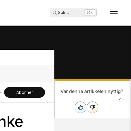
Søk
...
⌘K
Var denne artikkelen nyttig?
Abonner
nke