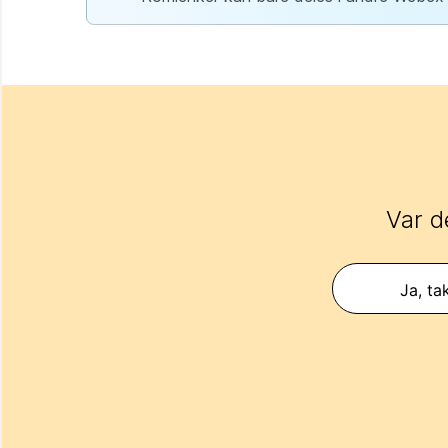
Var d
Ja, ta