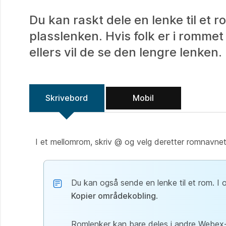
Du kan raskt dele en lenke til et
plasslenken. Hvis folk er i rommet
ellers vil de se den lengre lenken.
Skrivebord
Mobil
I et mellomrom, skriv @ og velg deretter romnavnet 
Du kan også sende en lenke til et rom. I o
Kopier områdekobling
.
Romlenker kan bare deles i andre Webex