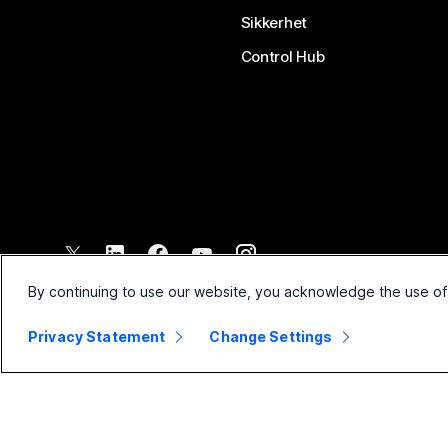
Sikkerhet
Control Hub
©
2026
Cisco og/eller tilknyttede selskaper. Med enerett.
By continuing to use our website, you acknowledge the use of
Privacy Statement
Change Settings