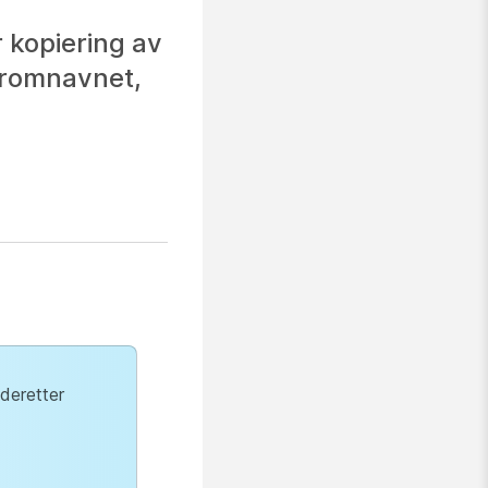
 kopiering av
e romnavnet,
deretter