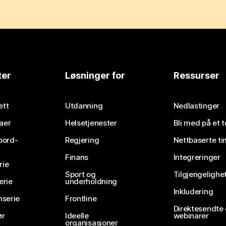
ter
Løsninger for
Ressurser
ett
Utdanning
Nedlastinger
aer
Helsetjenester
Bli med på et 
bord-
Regjering
Nettbaserte ti
Finans
Integreringer
rie
Sport og
Tilgjengelighe
erie
underholdning
Inkludering
nserie
Frontline
Direktesendte
ør
Ideelle
webinarer
organisasjoner