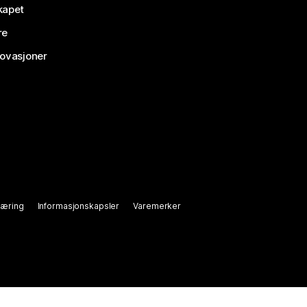
kapet
re
novasjoner
læring
Informasjonskapsler
Varemerker