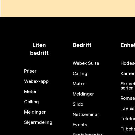
Liten
Bedrift
Enhe
bedrift
Webex Suite
Hodes
Priser
Calling
Kamer
Webex-app
Møter
Skrive
serien
Møter
Meldinger
Romse
Calling
Slido
Tavles
Meldinger
Nettseminar
Telefo
Skjermdeling
Events
Tilbeh
Kontaktsenter