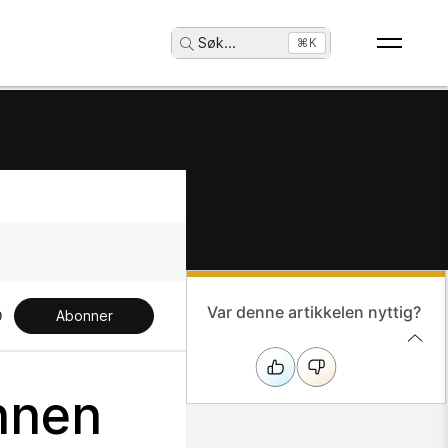
Søk
...
⌘K
Var denne artikkelen nyttig?
Abonner
annen