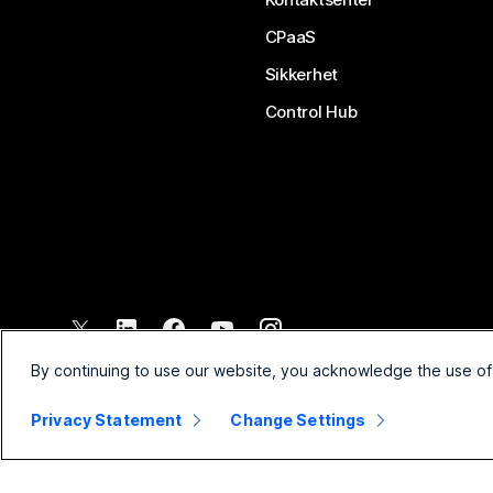
CPaaS
Sikkerhet
Control Hub
©
2026
Cisco og/eller tilknyttede selskaper. Med enerett.
By continuing to use our website, you acknowledge the use of
Privacy Statement
Change Settings