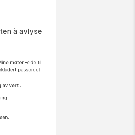
ten å avlyse
Mine møter
-side til
nkludert passordet.
g av vert
.
ring
.
sen.