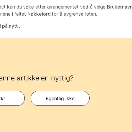
ativt kan du søke etter arrangementet ved å velge
Brukernav
eriene i feltet
Nøkkelord
for å avgrense listen.
l på nytt
.
enne artikkelen nyttig?
kk!
Egentlig ikke