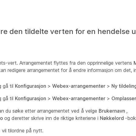
e den tildelte verten for en hendelse u
ts-vert. Arrangementet flyttes fra den opprinnelige vertens
an redigere arrangementet for å endre informasjon om det, i
 gå til
Konfigurasjon
>
Webex-arrangementer
>
Ny tildelin
 gå til
Konfigurasjon
>
Webex-arrangementer
>
Omplasse
 kan du søke etter arrangementet ved å velge
Brukernavn
,
to
og deretter skrive inn de riktige kriteriene i
Nøkkelord
-bok
vil tilordne på nytt.