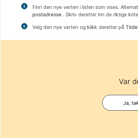
5
Finn den nye verten i listen som vises. Altern
postadresse
. Skriv deretter inn de riktige krit
6
Velg den nye verten og klikk deretter på
Tilde
Var d
Ja, ta