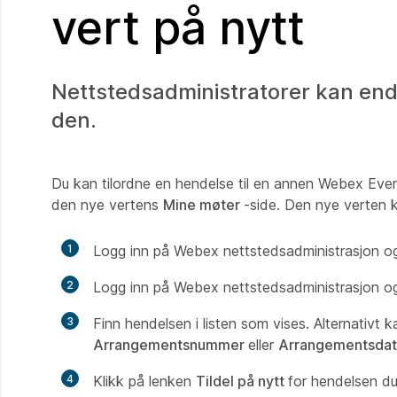
vert på nytt
Nettstedsadministratorer kan endr
den.
Du kan tilordne en hendelse til en annen Webex Even
den nye vertens
Mine møter
-side. Den nye verten k
1
Logg inn på Webex nettstedsadministrasjon og
2
Logg inn på Webex nettstedsadministrasjon og
3
Finn hendelsen i listen som vises. Alternativt
Arrangementsnummer
eller
Arrangementsda
4
Klikk på lenken
Tildel på nytt
for hendelsen du 