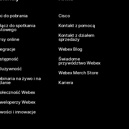
iki do pobrania
Cisco
łącz do spotkania
Kontakt z pomocą
stowego
Kontakt z działem
rsy online
sprzedaży
tegracje
Webex Blog
stępność
Świadome
przywództwo Webex
kluzywność
Webex Merch Store
binaria na żywo i na
danie
Kariera
ołeczność Webex
weloperzy Webex
wości i innowacje