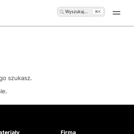
Wyszukaj
...
⌘K
go szukasz.
ie.
teriały
Firma