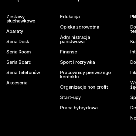
Prześlij pytanie
Zestawy
Edukacja
Pl
słuchawkowe
Opieka zdrowotna
Do
Aparaty
te
Administracja
Seria Desk
państwowa
Ku
Seria Room
Finanse
In
Seria Board
Sport i rozrywka
Do
Seria telefonów
Pracownicy pierwszego
In
kontaktu
Akcesoria
We
Organizacje non profit
żą
Start-upy
Sp
Praca hybrydowa
De
No