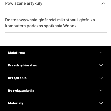
Powiązane artykuły
Dostosowywanie głośności mikrofonu i głośnika
komputera podczas spotkania Webex
Mała firma
Cennik
Przedsiębiorstwo
Aplikacja Webex
Webex Suite
Urządzenia
Meetings
Calling
Zestawy słuchawkowe
Calling
Rozwiązania dla
Meetings
Aparaty
Edukacja
Wiadomości
Wiadomości
Materiały
Seria Desk
Opieka zdrowotna
Udostępnianie ekranu