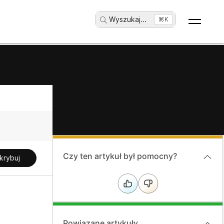
Wyszukaj
...
⌘K
Czy ten artykuł był pomocny?
krybuj
Powiązane artykuły