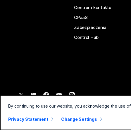
Centrum kontaktu
CPaaS
Zabezpieczenia
Control Hub
©
2026
Cisco lub podmioty zależne. Wszelkie prawa zastrzeżone
By continuing to use our website, you acknowledge the use of
Privacy Statement
Change Settings