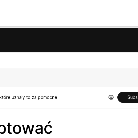
 które uznały to za pomocne
Subs
ptować