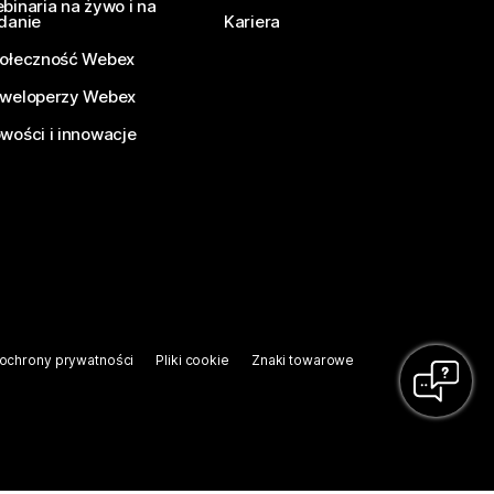
binaria na żywo i na
danie
Kariera
ołeczność Webex
weloperzy Webex
wości i innowacje
ochrony prywatności
Pliki cookie
Znaki towarowe