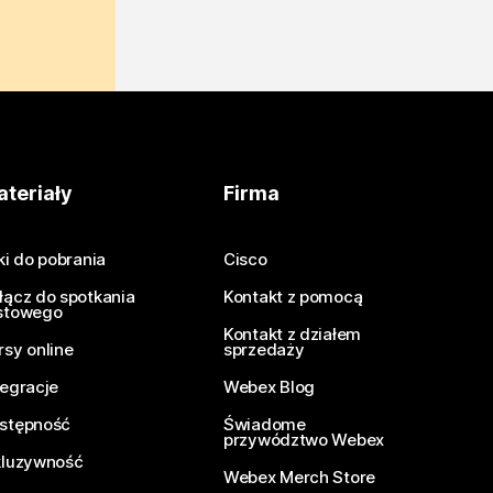
teriały
Firma
iki do pobrania
Cisco
łącz do spotkania
Kontakt z pomocą
stowego
Kontakt z działem
rsy online
sprzedaży
tegracje
Webex Blog
stępność
Świadome
przywództwo Webex
kluzywność
Webex Merch Store