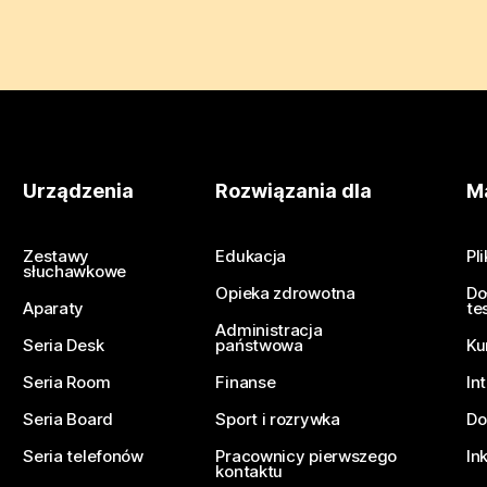
Urządzenia
Rozwiązania dla
Ma
Zestawy
Edukacja
Pl
słuchawkowe
Opieka zdrowotna
Do
Aparaty
te
Administracja
Seria Desk
państwowa
Ku
Seria Room
Finanse
In
Seria Board
Sport i rozrywka
Do
Seria telefonów
Pracownicy pierwszego
In
kontaktu