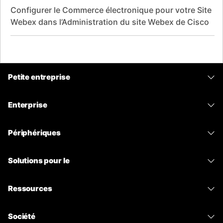
Configurer le Commerce électronique pour votre Site
Webex dans l’Administration du site Webex de Cisco
Petite entreprise
Tarifs
Enterprise
Application Webex
Webex Suite
Périphériques
Meetings
Calling
Casques
Calling
Solutions pour le
Meetings
Caméras
Messagerie
Enseignement
Messagerie
Ressources
Série de bureaux
Partage d’écran
Soins de santé
Slido
Téléchargements
Série Room
Société
Gouvernement
Webinars