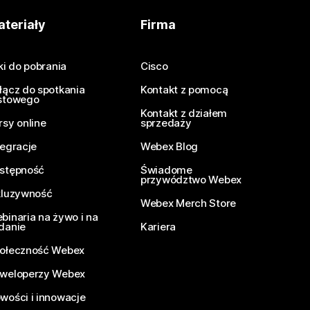
teriały
Firma
iki do pobrania
Cisco
łącz do spotkania
Kontakt z pomocą
stowego
Kontakt z działem
rsy online
sprzedaży
tegracje
Webex Blog
stępność
Świadome
przywództwo Webex
kluzywność
Webex Merch Store
binaria na żywo i na
danie
Kariera
ołeczność Webex
weloperzy Webex
wości i innowacje