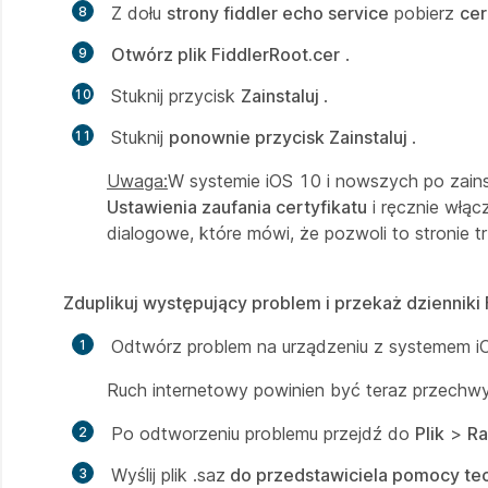
Z dołu
strony fiddler echo service
pobierz
cer
Otwórz plik FiddlerRoot.cer
.
Stuknij przycisk
Zainstaluj
.
Stuknij
ponownie przycisk Zainstaluj
.
Uwaga:
W systemie iOS 10 i nowszych po zains
Ustawienia zaufania certyfikatu
i ręcznie włąc
dialogowe, które mówi, że pozwoli to stronie t
Zduplikuj występujący problem i przekaż dziennik
Odtwórz problem na urządzeniu z systemem i
Ruch internetowy powinien być teraz przechwy
Po odtworzeniu problemu przejdź do
Plik
>
Ra
Wyślij plik .saz
do przedstawiciela pomocy te