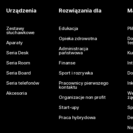
Urządzenia
Rozwiązania dla
Ma
Zestawy
Edukacja
Pl
słuchawkowe
Opieka zdrowotna
Do
Aparaty
te
Administracja
Seria Desk
państwowa
Ku
Seria Room
Finanse
In
Seria Board
Sport i rozrywka
Do
Seria telefonów
Pracownicy pierwszego
In
kontaktu
Akcesoria
We
Organizacje non profit
żą
Start-upy
Sp
Praca hybrydowa
De
No