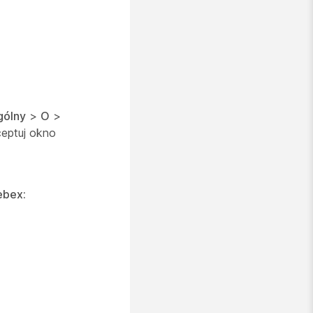
gólny
>
O
>
ceptuj okno
ebex: