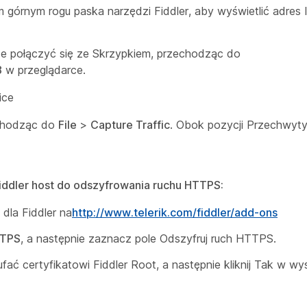
 górnym rogu paska narzędzi Fiddler, aby wyświetlić adres 
e połączyć się ze Skrzypkiem, przechodząc do
8
w przeglądarce.
ice
echodząc do
File
>
Capture Traffic
. Obok pozycji Przechwyty
Fiddler host do odszyfrowania ruchu HTTPS:
dla Fiddler na
http://www.telerik.com/fiddler/add-ons
TPS
, a następnie zaznacz
pole Odszyfruj ruch
HTTPS.
ć certyfikatowi Fiddler Root, a następnie kliknij Tak
w wy