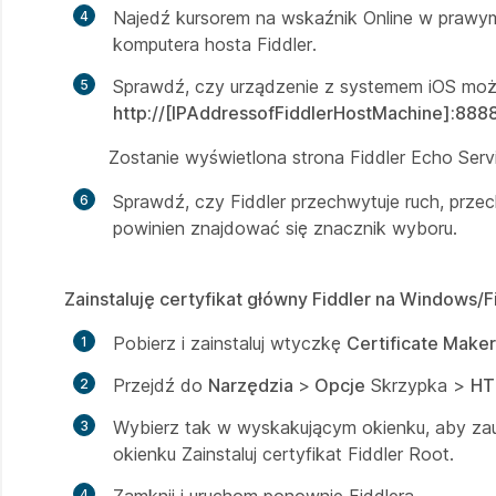
Najedź kursorem
na wskaźnik Online
w prawym
komputera hosta Fiddler.
Sprawdź, czy urządzenie z systemem iOS moż
http://[IPAddressofFiddlerHostMachine]:888
Zostanie wyświetlona
strona Fiddler Echo Serv
Sprawdź, czy Fiddler przechwytuje ruch, prz
powinien znajdować się
znacznik wyboru
.
Zainstaluję certyfikat główny Fiddler na Windows/
Pobierz i zainstaluj wtyczkę
Certificate Maker
Przejdź do
Narzędzia
>
Opcje
Skrzypka >
HT
Wybierz tak
w wyskakującym okienku, aby zaufa
okienku Zainstaluj certyfikat Fiddler Root.