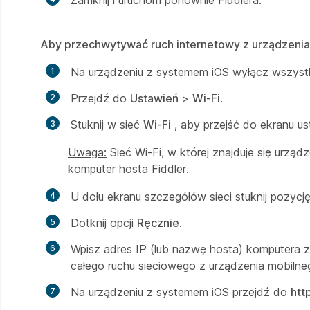
Zamknij i uruchom ponownie Fiddlera.
Aby przechwytywać ruch internetowy z urządzenia
Na urządzeniu z systemem iOS wyłącz wszyst
Przejdź do
Ustawień
>
Wi-Fi
.
Stuknij w sieć
Wi-Fi
, aby przejść do ekranu u
Uwaga:
Sieć Wi-Fi, w której znajduje się urząd
komputer hosta Fiddler.
U dołu ekranu szczegółów sieci stuknij pozycj
Dotknij opcji
Ręcznie
.
Wpisz adres IP (lub nazwę hosta) komputera 
całego ruchu sieciowego z urządzenia mobilneg
Na urządzeniu z systemem iOS przejdź do
htt