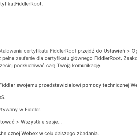
tyfikat
FiddlerRoot.
talowaniu certyfikatu FiddlerRoot przejdź do
Ustawień
>
O
z pełne zaufanie dla certyfikatu głównego FiddlerRoot. Zaak
rzeciej podsłuchiwać całą Twoją komunikację.
i Fiddler swojemu przedstawicielowi pomocy technicznej W
OS.
tywany w Fiddler.
tować
>
Wszystkie sesje...
chnicznej Webex w
celu dalszego zbadania.