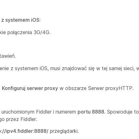
 z systemem iOS:
kie połączenia 3G/4G.
stawień.
zenie z systemem iOS, musi znajdować się w tej samej sieci, w
ę
Konfiguruj serwer proxy
w obszarze
Serwer proxy
HTTP.
z uruchomionym Fiddler i numerem
portu 8888
. Spowoduje to
o przez Fiddler.
p://ipv4.fiddler:8888/
przeglądarki.