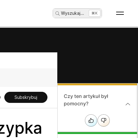
Wyszukaj
...
⌘K
Czy ten artykuł był
Subskrybuj
pomocny?
rzypka