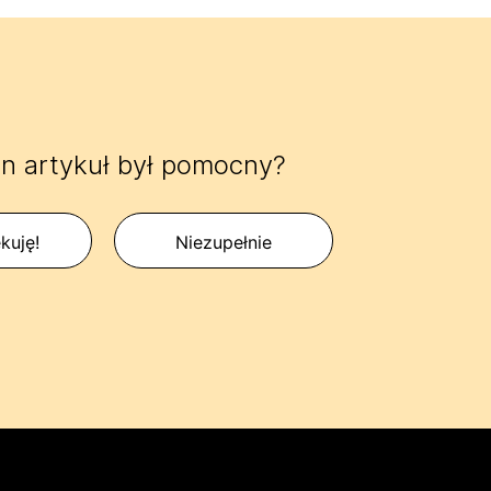
n artykuł był pomocny?
kuję!
Niezupełnie